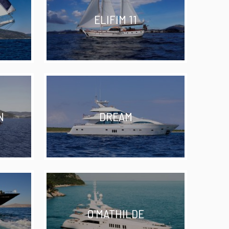
ELIFIM 11
N
DREAM
O'MATHILDE