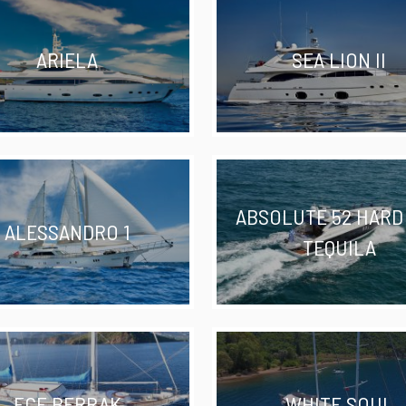
ARIELA
SEA LION II
ABSOLUTE 52 HARD
ALESSANDRO 1
TEQUILA
ECE BERRAK
WHITE SOUL