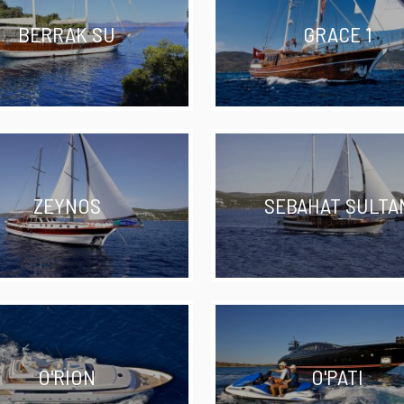
BERRAK SU
GRACE 1
ZEYNOS
SEBAHAT SULTA
O'RION
O'PATI