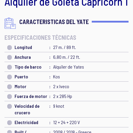
Alquiler de Goleta Capricorn 1
CARACTERISTICAS DEL YATE
ESPECIFICACIONES TÉCNICAS
Longitud
27 m. / 89 ft.
Anchura
6,80 m. / 22 ft.
Tipo de barco
Alquiler de Yates
Puerto
Kos
Motor
2 x Iveco
Fuerza de motor
2 x 285 Hp
Velocidad de
9 knot
crucero
Electricidad
12 + 24 + 220 V
Built /
2008 / 2018 - Greece