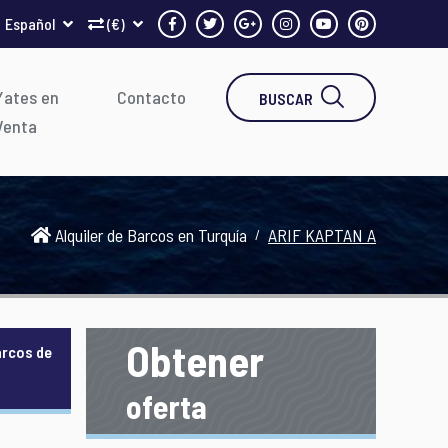
Español
(€)
Yates en
Contacto
BUSCAR
Venta
Alquiler de Barcos en Turquía
ARIF KAPTAN A
Obtener
arcos de
oferta