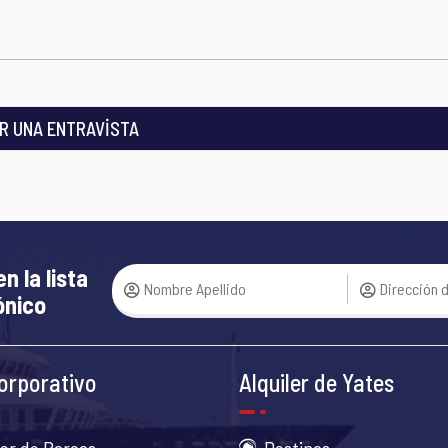
R UNA ENTRAVİSTA
en la lista
ónico
orporativo
Alquiler de Yates