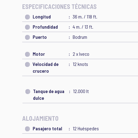
ESPECIFICACIONES TÉCNICAS
Longitud
36 m. / 118 ft.
Profundidad
4 m. / 13 ft.
Puerto
Bodrum
Motor
2 x Iveco
Velocidad de
12 knots
crucero
Tanque de agua
12.000 lt
dulce
ALOJAMIENTO
Pasajero total
12 Huéspedes