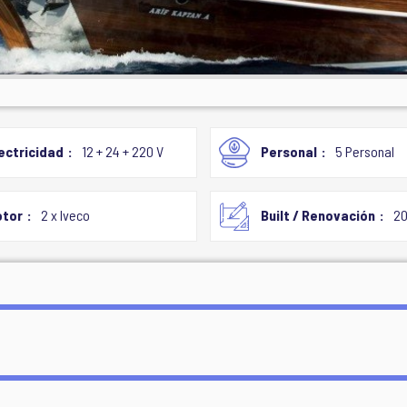
ectricidad
12 + 24 + 220 V
Personal
5 Personal
tor
2 x Iveco
Built / Renovación
20