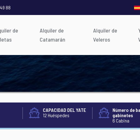
 49 88
quiler de
Alquiler de
Alquiler de
letas
Catamarán
Veleros
CAPACIDAD DEL YATE
Número de b
12 Huéspedes
gabinetes
6 Cabina