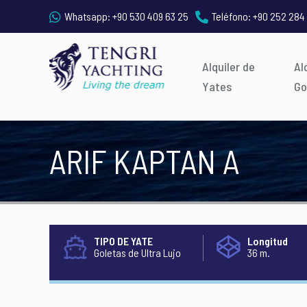
Whatsapp:
+90 530 409 63 25
Teléfono:
+90 252 284
Alquiler de
Al
Yates
Go
ARIF KAPTAN A
TIPO DE YATE
Longitud
Goletas de Ultra Lujo
36 m.