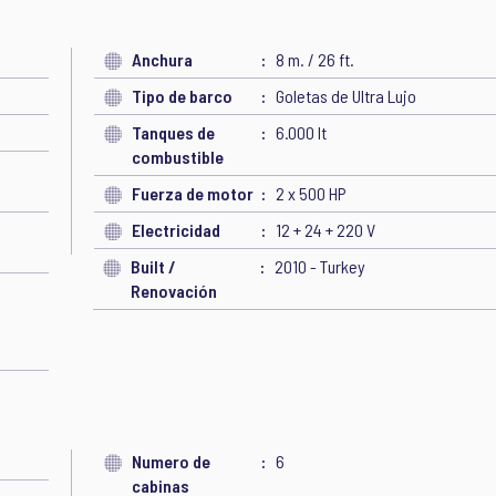
Anchura
8 m. / 26 ft.
Tipo de barco
Goletas de Ultra Lujo
Tanques de
6.000 lt
combustible
Fuerza de motor
2 x 500 HP
Electricidad
12 + 24 + 220 V
Built /
2010 - Turkey
Renovación
Numero de
6
cabinas