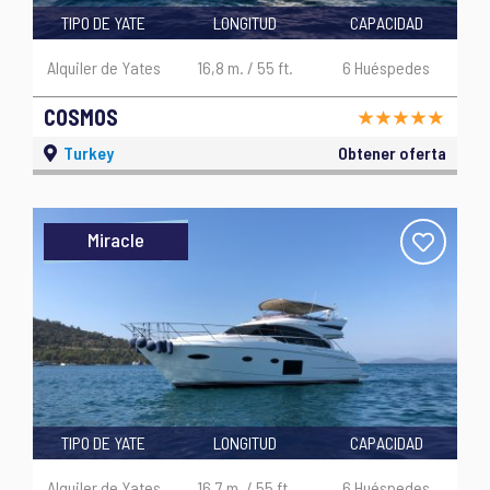
TIPO DE YATE
LONGITUD
CAPACIDAD
Alquiler de Yates
16,8 m. / 55 ft.
6 Huéspedes
COSMOS
Turkey
Obtener oferta
Miracle
TIPO DE YATE
LONGITUD
CAPACIDAD
Alquiler de Yates
16,7 m. / 55 ft.
6 Huéspedes