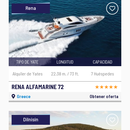
Rena
TIPO DE YATE
LONGITUD
CAPACIDAD
Alquiler de Yates
22,38 m. / 73 ft.
7 Huéspedes
RENA ALFAMARINE 72
Greece
Obtener oferta
Dilnisin