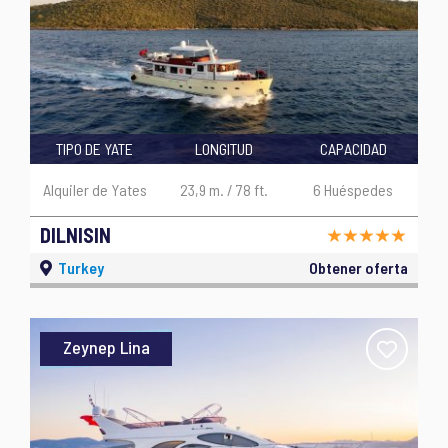
TIPO DE YATE
LONGITUD
CAPACIDAD
Alquiler de Yates
23,9 m. / 78 ft.
6 Huéspedes
DILNISIN
Turkey
Obtener oferta
Zeynep Lina