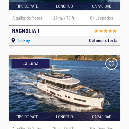
TIPO DE YATE
LONGITUD
CAPACIDAD
Alquiler de Yates
24 m. / 79 ft.
6 Huéspedes
MAGNOLIA 1
Turkey
Obtener oferta
La Luna
TIPO DE YATE
LONGITUD
CAPACIDAD
Alquiler de Yates
20 m. / 66 ft.
6 Huéspedes