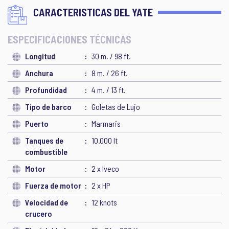
CARACTERISTICAS DEL YATE
ESPECIFICACIONES TÉCNICAS
Longitud
30 m. / 98 ft.
Anchura
8 m. / 26 ft.
Profundidad
4 m. / 13 ft.
Tipo de barco
Goletas de Lujo
Puerto
Marmaris
Tanques de
10.000 lt
combustible
Motor
2 x Iveco
Fuerza de motor
2 x HP
Velocidad de
12 knots
crucero