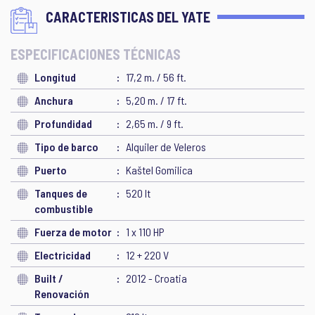
CARACTERISTICAS DEL YATE
ESPECIFICACIONES TÉCNICAS
Longitud
17,2 m. / 56 ft.
Anchura
5,20 m. / 17 ft.
Profundidad
2,65 m. / 9 ft.
Tipo de barco
Alquiler de Veleros
Puerto
Kaštel Gomilica
Tanques de
520 lt
combustible
Fuerza de motor
1 x 110 HP
Electricidad
12 + 220 V
Built /
2012 - Croatia
Renovación