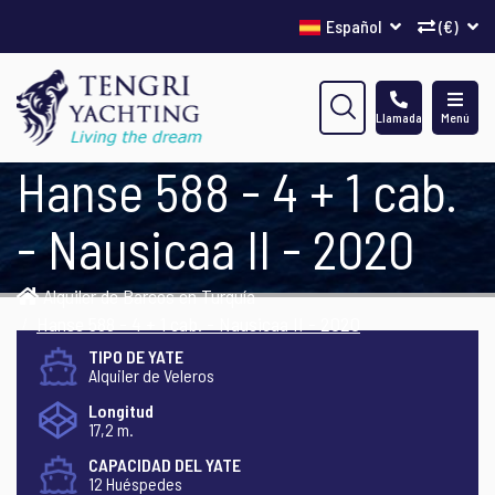
Español
(€)
Llamada
Menú
Hanse 588 - 4 + 1 cab.
- Nausicaa II - 2020
Alquiler de Barcos en Turquía
Hanse 588 - 4 + 1 cab. - Nausicaa II - 2020
TIPO DE YATE
Alquiler de Veleros
Longitud
17,2 m.
CAPACIDAD DEL YATE
12 Huéspedes