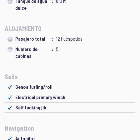
Tanque de agua
810 lt
dulce
ALOJAMIENTO
Pasajero total
12 Huéspedes
Numero de
5
cabinas
Sails
Genoa furling/roll
Electrical primary winch
Self tacking jib
Navigation
Autopilot