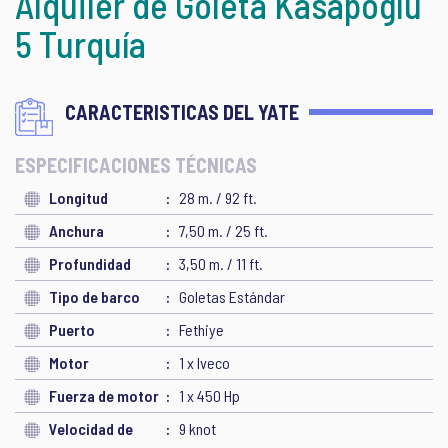
Alquiler de Goleta Kasapoglu
5 Turquía
CARACTERISTICAS DEL YATE
ESPECIFICACIONES TÉCNICAS
Longitud
28 m. / 92 ft.
Anchura
7,50 m. / 25 ft.
Profundidad
3,50 m. / 11 ft.
Tipo de barco
Goletas Estándar
Puerto
Fethiye
Motor
1 x Iveco
Fuerza de motor
1 x 450 Hp
Velocidad de
9 knot