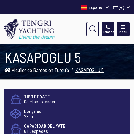
Español
(€)
Llamada
Menú
KASAPOGLU 5
Alquiler de Barcos en Turquía
KASAPOGLU 5
TIPO DE YATE
Goletas Estándar
Longitud
28 m.
CAPACIDAD DEL YATE
6 Huéspedes