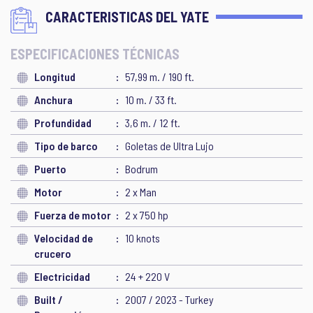
CARACTERISTICAS DEL YATE
ESPECIFICACIONES TÉCNICAS
Longitud
57,99 m. / 190 ft.
Anchura
10 m. / 33 ft.
Profundidad
3,6 m. / 12 ft.
Tipo de barco
Goletas de Ultra Lujo
Puerto
Bodrum
Motor
2 x Man
Fuerza de motor
2 x 750 hp
Velocidad de
10 knots
crucero
Electricidad
24 + 220 V
Built /
2007 / 2023 - Turkey