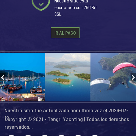
Nuestro sitio está
encriptado con 256 Bit
SSL.
IR AL PAGO
Nuestro sitio fue actualizado por última vez el 2026-07-
12
Copyright © 2021 - Tengri Yachting | Todos los derechos
reservados...