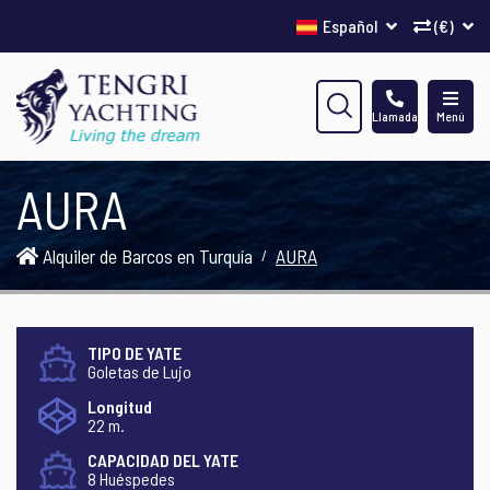
Español
(€)
Llamada
Menú
AURA
Alquiler de Barcos en Turquía
AURA
TIPO DE YATE
Goletas de Lujo
Longitud
22 m.
CAPACIDAD DEL YATE
8 Huéspedes