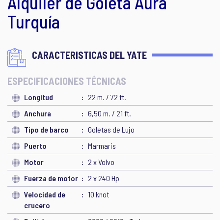
Alquiler de Goleta Aura
Turquía
CARACTERISTICAS DEL YATE
ESPECIFICACIONES TÉCNICAS
Longitud
22 m. / 72 ft.
Anchura
6,50 m. / 21 ft.
Tipo de barco
Goletas de Lujo
Puerto
Marmaris
Motor
2 x Volvo
Fuerza de motor
2 x 240 Hp
Velocidad de
10 knot
crucero