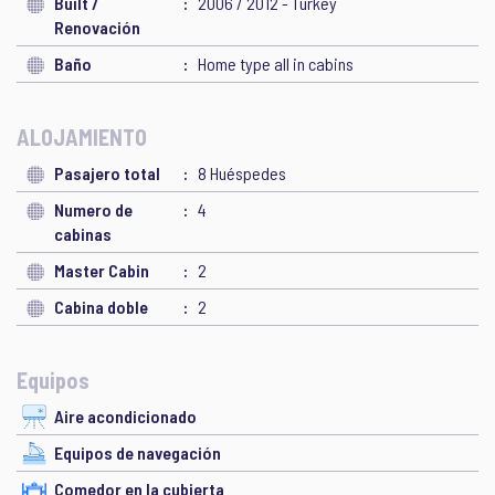
Built /
2006 / 2012 - Turkey
Renovación
Baño
Home type all in cabins
ALOJAMIENTO
Pasajero total
8 Huéspedes
Numero de
4
cabinas
Master Cabin
2
Cabina doble
2
Equipos
Aire acondicionado
Equipos de navegación
Comedor en la cubierta