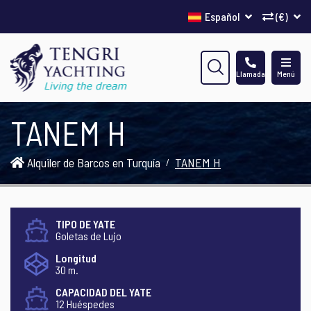
Español
(€)
Llamada
Menú
TANEM H
Alquiler de Barcos en Turquía
TANEM H
TIPO DE YATE
Goletas de Lujo
Longitud
30 m.
CAPACIDAD DEL YATE
12 Huéspedes