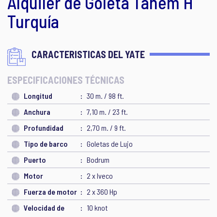
Alquiler de Goleta Tanem H
Turquía
CARACTERISTICAS DEL YATE
ESPECIFICACIONES TÉCNICAS
Longitud
30 m. / 98 ft.
Anchura
7,10 m. / 23 ft.
Profundidad
2,70 m. / 9 ft.
Tipo de barco
Goletas de Lujo
Puerto
Bodrum
Motor
2 x Iveco
Fuerza de motor
2 x 360 Hp
Velocidad de
10 knot