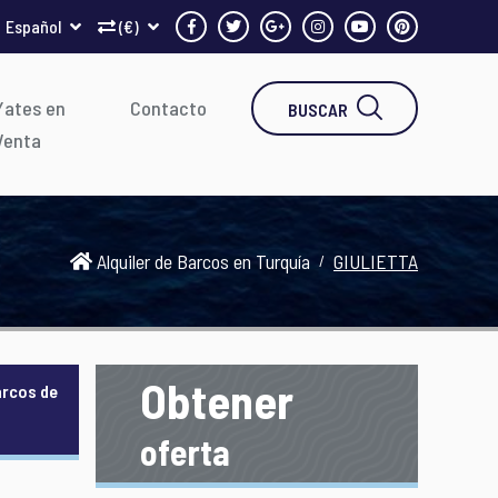
Español
(€)
Yates en
Contacto
BUSCAR
Venta
Alquiler de Barcos en Turquía
GIULIETTA
Obtener
arcos de
oferta