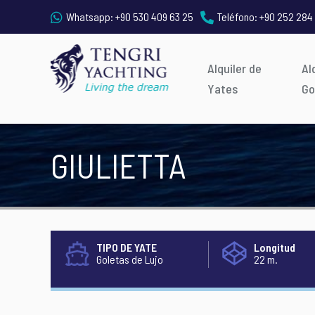
Whatsapp:
+90 530 409 63 25
Teléfono:
+90 252 284
Alquiler de
Al
Yates
Go
GIULIETTA
TIPO DE YATE
Longitud
Goletas de Lujo
22 m.