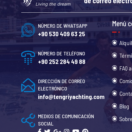
de correo electr
Menú c
NÚMERO DE WHATSAPP
+90 530 409 63 25
Alqui
NÚMERO DE TELÉFONO
Térmi
+90 252 284 49 88
FAQ a
Comid
DIRECCIÓN DE CORREO
ELECTRÓNICO
Cont
info@tengriyachting.com
Blog
MEDIOS DE COMUNICACIÓN
Sobre
SOCIAL