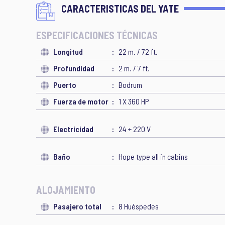
CARACTERISTICAS DEL YATE
ESPECIFICACIONES TÉCNICAS
Longitud
22 m. / 72 ft.
Profundidad
2 m. / 7 ft.
Puerto
Bodrum
Fuerza de motor
1 X 360 HP
Electricidad
24 + 220 V
Baño
Hope type all in cabins
ALOJAMIENTO
Pasajero total
8 Huéspedes