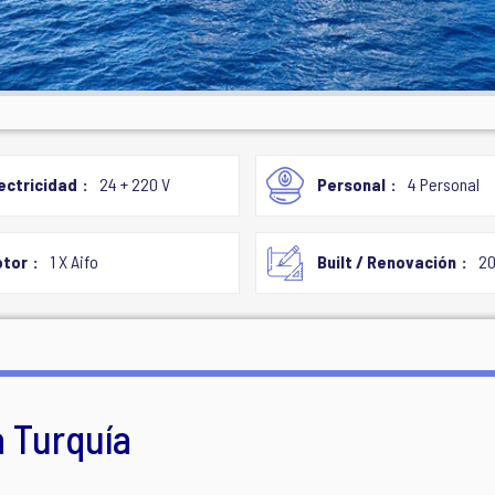
ectricidad
24 + 220 V
Personal
4 Personal
tor
1 X Aifo
Built / Renovación
2
a Turquía