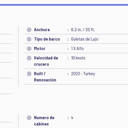
Anchura
6,2 m. / 20 ft.
Tipo de barco
Goletas de Lujo
Motor
1 X Aifo
Velocidad de
10 knots
crucero
Built /
2023 - Turkey
Renovación
Numero de
4
cabinas