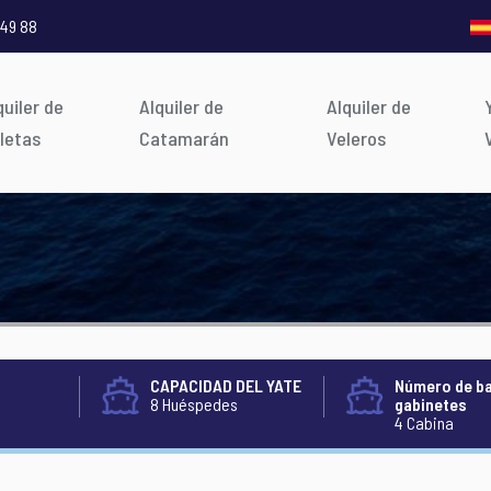
 49 88
quiler de
Alquiler de
Alquiler de
letas
Catamarán
Veleros
CAPACIDAD DEL YATE
Número de b
8 Huéspedes
gabinetes
4 Cabina