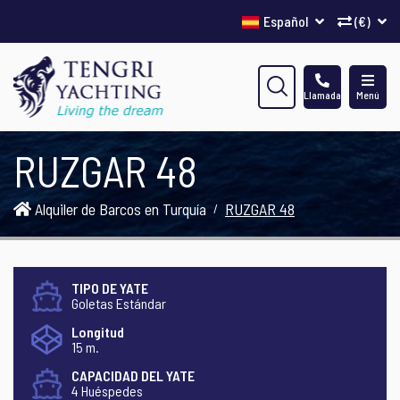
Español
(€)
Llamada
Menú
RUZGAR 48
Alquiler de Barcos en Turquía
RUZGAR 48
TIPO DE YATE
Goletas Estándar
Longitud
15 m.
CAPACIDAD DEL YATE
4 Huéspedes