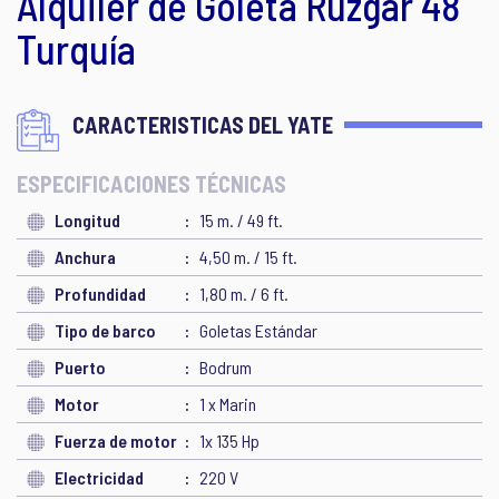
Alquiler de Goleta Ruzgar 48
Turquía
CARACTERISTICAS DEL YATE
ESPECIFICACIONES TÉCNICAS
Longitud
15 m. / 49 ft.
Anchura
4,50 m. / 15 ft.
Profundidad
1,80 m. / 6 ft.
Tipo de barco
Goletas Estándar
Puerto
Bodrum
Motor
1 x Marin
Fuerza de motor
1x 135 Hp
Electricidad
220 V