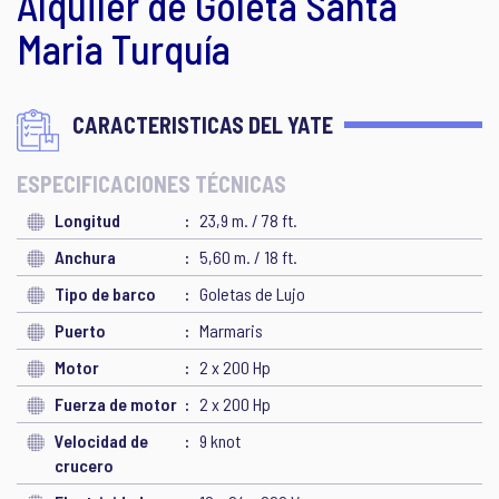
Alquiler de Goleta Santa
Maria Turquía
CARACTERISTICAS DEL YATE
ESPECIFICACIONES TÉCNICAS
Longitud
23,9 m. / 78 ft.
Anchura
5,60 m. / 18 ft.
Tipo de barco
Goletas de Lujo
Puerto
Marmaris
Motor
2 x 200 Hp
Fuerza de motor
2 x 200 Hp
Velocidad de
9 knot
crucero