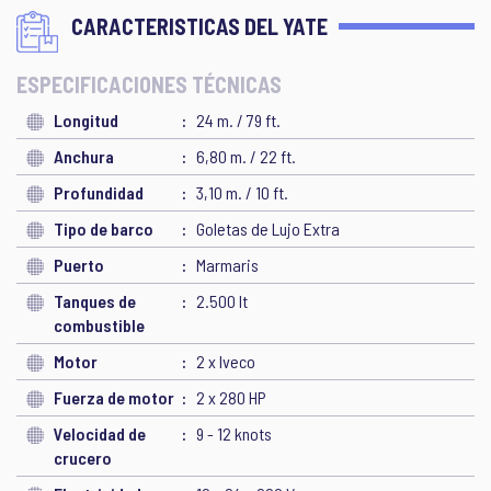
CARACTERISTICAS DEL YATE
ESPECIFICACIONES TÉCNICAS
Longitud
24 m. / 79 ft.
Anchura
6,80 m. / 22 ft.
Profundidad
3,10 m. / 10 ft.
Tipo de barco
Goletas de Lujo Extra
Puerto
Marmaris
Tanques de
2.500 lt
combustible
Motor
2 x Iveco
Fuerza de motor
2 x 280 HP
Velocidad de
9 - 12 knots
crucero