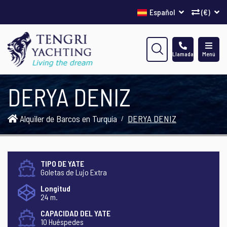
Español
(€)
Llamada
Menú
DERYA DENIZ
Alquiler de Barcos en Turquía
DERYA DENIZ
TIPO DE YATE
Goletas de Lujo Extra
Longitud
24 m.
CAPACIDAD DEL YATE
10 Huéspedes