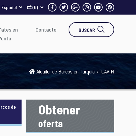
Español
(€)
Yates en
Contacto
BUSCAR
Venta
Alquiler de Barcos en Turquía
LAVIN
Obtener
arcos de
oferta