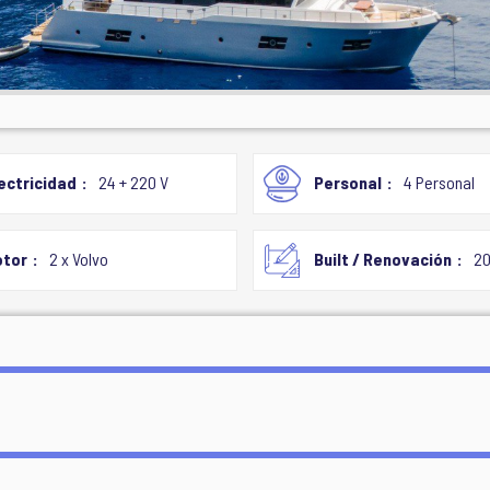
ectricidad
24 + 220 V
Personal
4 Personal
tor
2 x Volvo
Built / Renovación
2