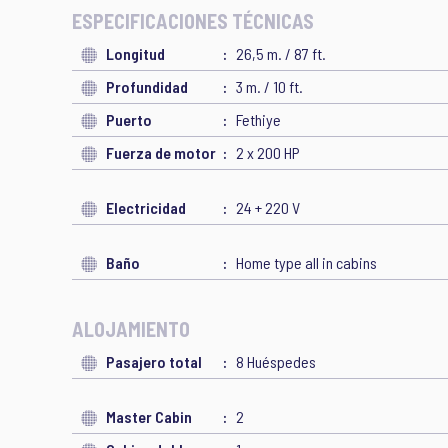
ESPECIFICACIONES TÉCNICAS
Longitud
26,5 m. / 87 ft.
Profundidad
3 m. / 10 ft.
Puerto
Fethiye
Fuerza de motor
2 x 200 HP
Electricidad
24 + 220 V
Baño
Home type all in cabins
ALOJAMIENTO
Pasajero total
8 Huéspedes
Master Cabin
2