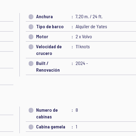
Anchura
7,20 m. / 24 ft.
Tipo de barco
Alquiler de Yates
Motor
2 x Volvo
Velocidad de
11 knots
crucero
Built /
2024 -
Renovación
Numero de
8
cabinas
Cabina gemela
1