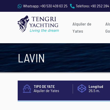
Whatsapp:
+90 530 409 63 25
Teléfono:
+90 252 284
Alquiler de
Al
Yates
Go
LAVIN
TIPO DE YATE
Longitud
Alquiler de Yates
26,5 m.