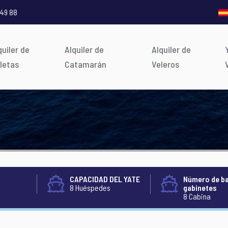
 49 88
quiler de
Alquiler de
Alquiler de
letas
Catamarán
Veleros
CAPACIDAD DEL YATE
Número de b
8 Huéspedes
gabinetes
8 Cabina