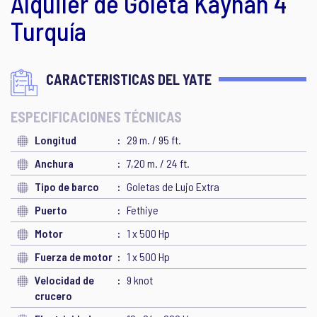
Alquiler de Goleta Kayhan 4
Turquía
CARACTERISTICAS DEL YATE
ESPECIFICACIONES TÉCNICAS
Longitud
29 m. / 95 ft.
Anchura
7,20 m. / 24 ft.
Tipo de barco
Goletas de Lujo Extra
Puerto
Fethiye
Motor
1 x 500 Hp
Fuerza de motor
1 x 500 Hp
Velocidad de
9 knot
crucero