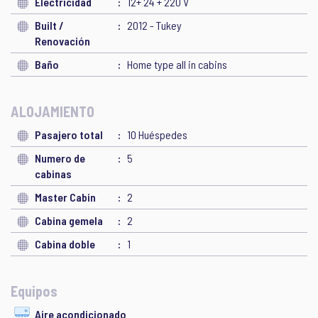
Electricidad
12+ 24 + 220 V
Built /
2012 - Tukey
Renovación
Baño
Home type all in cabins
ALOJAMIENTO
Pasajero total
10 Huéspedes
Numero de
5
cabinas
Master Cabin
2
Cabina gemela
2
Cabina doble
1
Equipos
Aire acondicionado