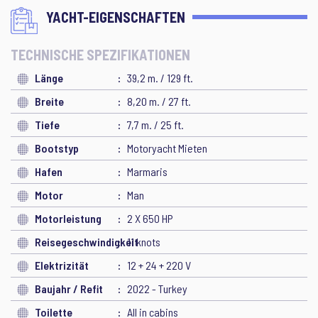
YACHT-EIGENSCHAFTEN
TECHNISCHE SPEZIFIKATIONEN
Länge
39,2 m. / 129 ft.
Breite
8,20 m. / 27 ft.
Tiefe
7,7 m. / 25 ft.
Bootstyp
Motoryacht Mieten
Hafen
Marmaris
Motor
Man
Motorleistung
2 X 650 HP
Reisegeschwindigkeit
11 knots
Elektrizität
12 + 24 + 220 V
Baujahr / Refit
2022 - Turkey
Toilette
All in cabins