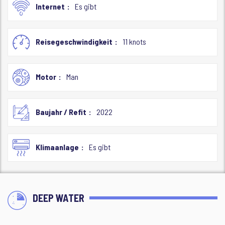
Internet
Es gibt
Reisegeschwindigkeit
11 knots
Motor
Man
Baujahr / Refit
2022
Klimaanlage
Es gibt
DEEP WATER