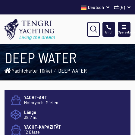
Deutsch
(€)
Anruf
Speisekart
DEEP WATER
Yachtcharter Türkei
DEEP WATER
YACHT-ART
Motoryacht Mieten
Länge
39,2 m.
YACHT-KAPAZITÄT
12 Gäste