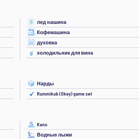
лед mашина
Кофемашина
духовка
холодильник для вина
Нарды
Rummikub (Okey) game set
Kano
Водные лыжи