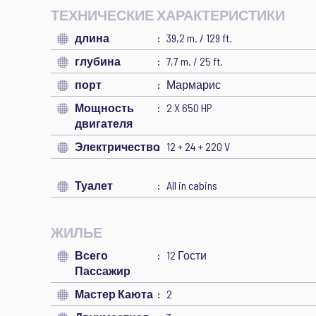
ТЕХНИЧЕСКИЕ ХАРАКТЕРИСТИКИ
длина
39,2 m. / 129 ft.
глубина
7,7 m. / 25 ft.
порт
Мармарис
Мощность
2 X 650 HP
двигателя
Электричество
12 + 24 + 220 V
Туалет
All in cabins
ЖИЛЬЕ
Всего
12 Гости
Пассажир
Мастер Каюта
2