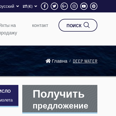
русский
(€)
Яхты на
контакт
ПОИСК
продажу
Главна
DEEP WATER
Получить
ИСЛО
амолета
предложение