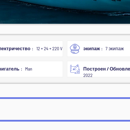
лектричество
12 + 24 + 220 V
экипаж
7 экипаж
вигатель
Man
Построен / Обновл
2022