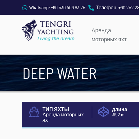
Whatsapp:
+90 530 409 63 25
Телефон:
+90 252 2
Аренда
моторных яхт
DEEP WATER
ТИП ЯХТЫ
длина
Аренда моторных
39,2 m.
яхт