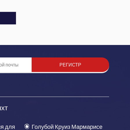
РЕГИСТР
яхт
я для
Голубой Круиз Мармарисе