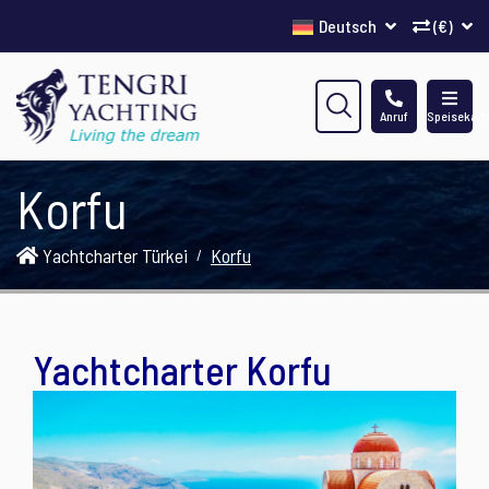
Deutsch
(€)
Anruf
Speisekart
Korfu
Yachtcharter Türkei
Korfu
Yachtcharter Korfu