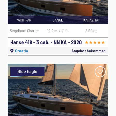
YACHT-ART
LÄNGE
KAPAZITÄT
Segelboot Charter
12,4 m. / 41 ft.
8 Gäste
Hanse 418 - 3 cab. - NN KA - 2020
Croatia
Angebot bekommen
Blue Eagle