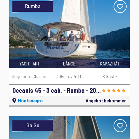
Rumba
YACHT-ART
LÄNGE
KAPAZITÄT
Segelboot Charter
13,94 m. / 46 ft.
8 Gäste
Oceanis 45 - 3 cab. - Rumba - 2014
Montenegro
Angebot bekommen
So So