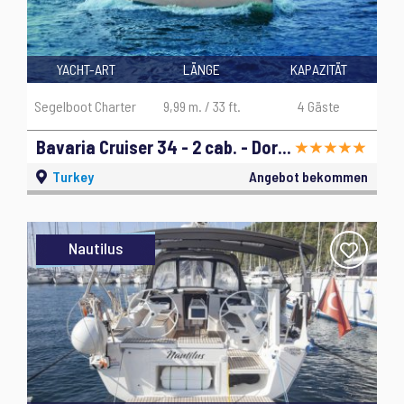
YACHT-ART
LÄNGE
KAPAZITÄT
Segelboot Charter
9,99 m. / 33 ft.
4 Gäste
Bavaria Cruiser 34 - 2 cab. - Dory 2 - 2019
Turkey
Angebot bekommen
Nautilus