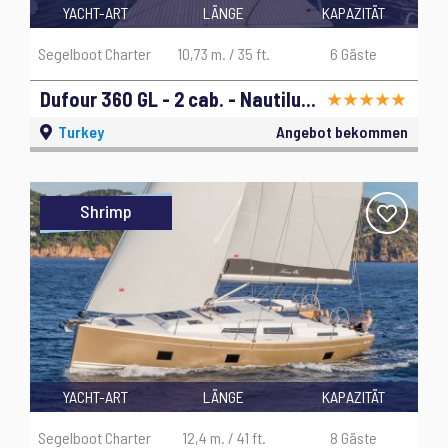
YACHT-ART
LÄNGE
KAPAZITÄT
Segelboot Charter
10,73 m. / 35 ft.
6 Gäste
Dufour 360 GL - 2 cab. - Nautilus - 2019
Turkey
Angebot bekommen
Shrimp
YACHT-ART
LÄNGE
KAPAZITÄT
Segelboot Charter
12,4 m. / 41 ft.
8 Gäste