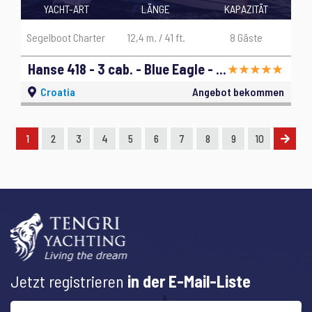
YACHT-ART
LÄNGE
KAPAZITÄT
Segelboot Charter
12,4 m. / 41 ft.
8 Gäste
Hanse 418 - 3 cab. - Blue Eagle - 2019
Croatia
Angebot bekommen
1
2
3
4
5
6
7
8
9
10
Jetzt registrieren
in der E-Mail-Liste