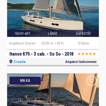
YACHT-ART
LÄNGE
KAPAZITÄT
Segelboot Charter
20,95 m. / 69 ft.
6 Gäste
Hanse 675 - 3 cab. - So So - 2018
Croatia
Angebot bekommen
NN KA