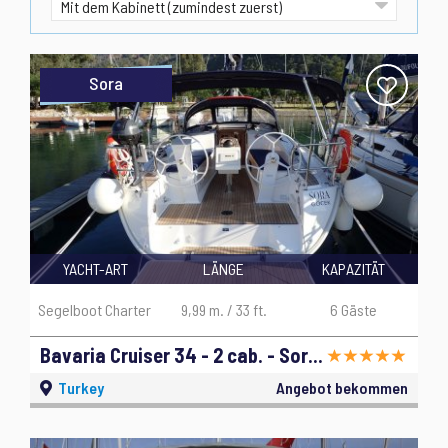
Sora
YACHT-ART
LÄNGE
KAPAZITÄT
Segelboot Charter
9,99 m. / 33 ft.
6 Gäste
Bavaria Cruiser 34 - 2 cab. - Sora - 2019
Turkey
Angebot bekommen