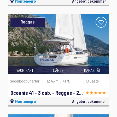
Montenegro
Angebot bekommen
Reggae
YACHT-ART
LÄNGE
KAPAZITÄT
Segelboot Charter
12,43 m. / 41 ft.
10 Gäste
Oceanis 41 - 3 cab. - Reggae - 2014
Montenegro
Angebot bekommen