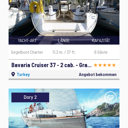
YACHT-ART
LÄNGE
KAPAZITÄT
Segelboot Charter
11,3 m. / 37 ft.
6 Gäste
Bavaria Cruiser 37 - 2 cab. - Grasshopper - 2014
Turkey
Angebot bekommen
Dory 2