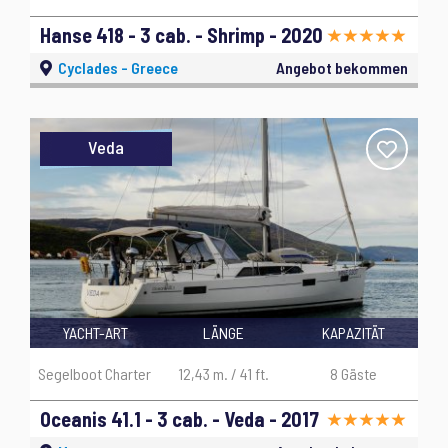
Hanse 418 - 3 cab. - Shrimp - 2020
Cyclades - Greece
Angebot bekommen
Veda
YACHT-ART
LÄNGE
KAPAZITÄT
Segelboot Charter
12,43 m. / 41 ft.
8 Gäste
Oceanis 41.1 - 3 cab. - Veda - 2017