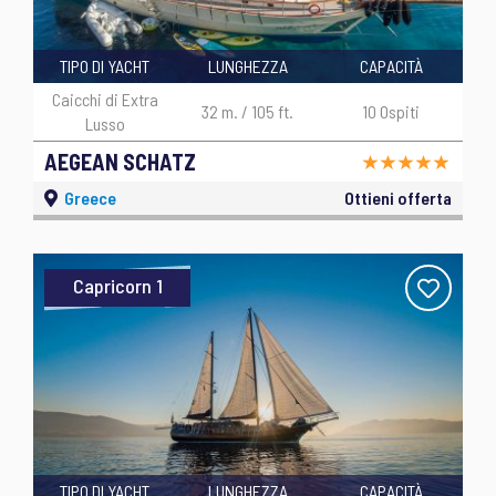
TIPO DI YACHT
LUNGHEZZA
CAPACITÀ
Caicchi di Extra
32 m. / 105 ft.
10 Ospiti
Lusso
AEGEAN SCHATZ
Greece
Ottieni offerta
Capricorn 1
TIPO DI YACHT
LUNGHEZZA
CAPACITÀ