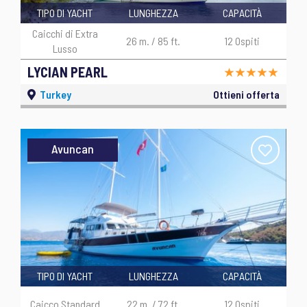
TIPO DI YACHT
LUNGHEZZA
CAPACITÀ
Caicchi di Extra
26 m. / 85 ft.
12 Ospiti
Lusso
LYCIAN PEARL
Turkey
Ottieni offerta
Avuncan
TIPO DI YACHT
LUNGHEZZA
CAPACITÀ
Caicco Standard
22 m. / 72 ft.
12 Ospiti