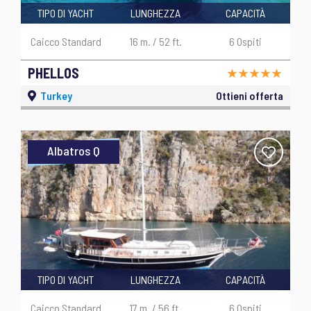
TIPO DI YACHT
LUNGHEZZA
CAPACITÀ
Caicco Standard
16 m. / 52 ft.
6 Ospiti
PHELLOS
Turkey
Ottieni offerta
Albatros Q
TIPO DI YACHT
LUNGHEZZA
CAPACITÀ
Caicco Standard
17 m. / 56 ft.
6 Ospiti