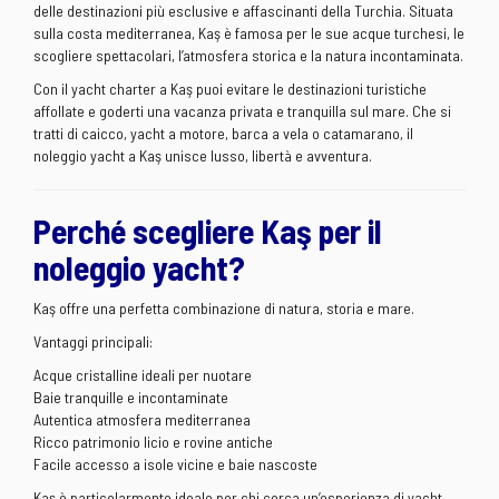
delle destinazioni più esclusive e affascinanti della Turchia. Situata
sulla costa mediterranea, Kaş è famosa per le sue acque turchesi, le
scogliere spettacolari, l’atmosfera storica e la natura incontaminata.
Con il yacht charter a Kaş puoi evitare le destinazioni turistiche
affollate e goderti una vacanza privata e tranquilla sul mare. Che si
tratti di caicco, yacht a motore, barca a vela o catamarano, il
noleggio yacht a Kaş unisce lusso, libertà e avventura.
Perché scegliere Kaş per il
noleggio yacht?
Kaş offre una perfetta combinazione di natura, storia e mare.
Vantaggi principali:
Acque cristalline ideali per nuotare
Baie tranquille e incontaminate
Autentica atmosfera mediterranea
Ricco patrimonio licio e rovine antiche
Facile accesso a isole vicine e baie nascoste
Kaş è particolarmente ideale per chi cerca un’esperienza di yacht