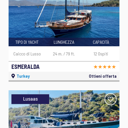
TIPO DI YACHT
LUNGHEZZA
CAPACITÀ
Caicco di Lusso
24 m. / 79 ft.
12 Ospiti
ESMERALDA
Turkey
Ottieni offerta
Lusaas