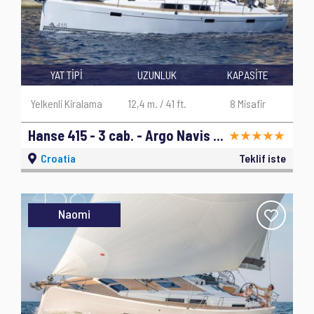
YAT TİPİ
UZUNLUK
KAPASİTE
Yelkenli Kiralama
12,4 m. / 41 ft.
8 Misafir
Hanse 415 - 3 cab. - Argo Navis - 2017
Croatia
Teklif iste
Naomi