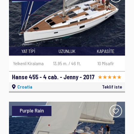
YAT TİPİ
UZUNLUK
KAPASİTE
Yelkenli Kiralama
13,95 m. / 46 ft.
10 Misafir
Hanse 455 - 4 cab. - Jenny - 2017
Croatia
Teklif iste
Purple Rain