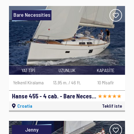
Bare Necessities
YAT TİPİ
UZUNLUK
KAPASİTE
Yelkenli Kiralama
13,95 m. / 46 ft.
10 Misafir
Hanse 455 - 4 cab. - Bare Necessities - 2018
Croatia
Teklif iste
Jenny