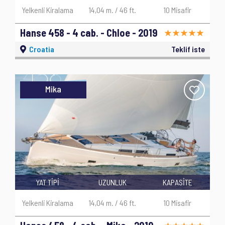
Yelkenli Kiralama
14,04 m. / 46 ft.
10 Misafir
Hanse 458 - 4 cab. - Chloe - 2019
Croatia
Teklif iste
Mika
YAT TİPİ
UZUNLUK
KAPASİTE
Yelkenli Kiralama
14,04 m. / 46 ft.
10 Misafir