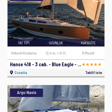
YAT TİPİ
UZUNLUK
KAPASİTE
Yelkenli Kiralama
12,4 m. / 41 ft.
8 Misafir
Hanse 418 - 3 cab. - Blue Eagle - 2019
Croatia
Teklif iste
Argo Navis