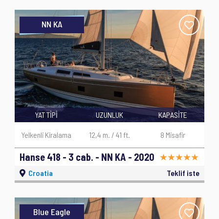
NN KA
YAT TİPİ
UZUNLUK
KAPASİTE
Yelkenli Kiralama
12,4 m. / 41 ft.
8 Misafir
Hanse 418 - 3 cab. - NN KA - 2020
Croatia
Teklif iste
Blue Eagle