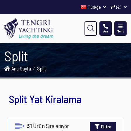
Türkçe
(€)
Ara
Menü
Split
Ana Sayfa
Split
Split Yat Kiralama
31
Ürün Sıralanıyor
Filtre