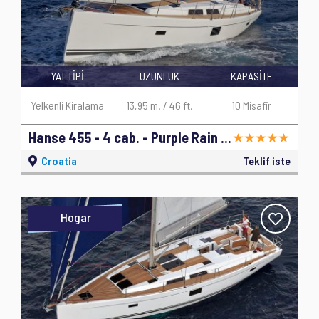
YAT TİPİ
UZUNLUK
KAPASİTE
Yelkenli Kiralama
13,95 m. / 46 ft.
10 Misafir
Hanse 455 - 4 cab. - Purple Rain - 2017
Croatia
Teklif iste
Hogar