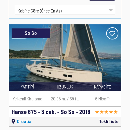
So So
YAT TİPİ
UZUNLUK
KAPASİTE
Yelkenli Kiralama
20,95 m. / 69 ft.
6 Misafir
Hanse 675 - 3 cab. - So So - 2018
Croatia
Teklif iste