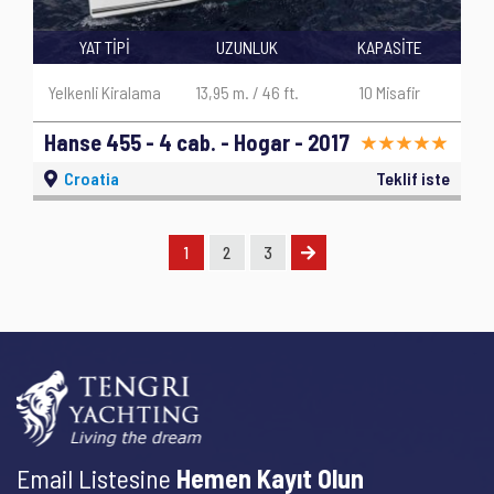
YAT TİPİ
UZUNLUK
KAPASİTE
Yelkenli Kiralama
13,95 m. / 46 ft.
10 Misafir
Hanse 455 - 4 cab. - Hogar - 2017
Croatia
Teklif iste
1
2
3
Email Listesine
Hemen Kayıt Olun