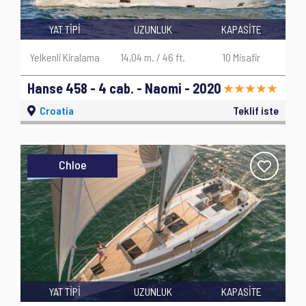
YAT TİPİ
UZUNLUK
KAPASİTE
Yelkenli Kiralama
14,04 m. / 46 ft.
10 Misafir
Hanse 458 - 4 cab. - Naomi - 2020
Croatia
Teklif iste
Chloe
YAT TİPİ
UZUNLUK
KAPASİTE