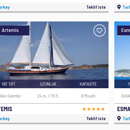
urkey
Teklif iste
Tur
Artemis
Esm
YAT TİPİ
UZUNLUK
KAPASİTE
Y
lüks Guletler
24 m. / 79 ft.
8 Misafir
Delü
TEMIS
ESMA
urkey
Teklif iste
Tur