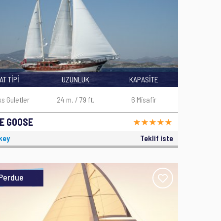
AT TİPİ
UZUNLUK
KAPASİTE
ks Guletler
24 m. / 79 ft.
6 Misafir
E GOOSE
key
Teklif iste
Perdue