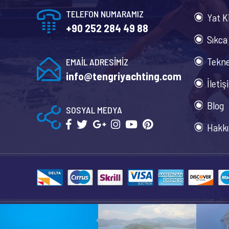
TELEFON NUMARAMIZ
Yat K
+90 252 284 49 88
Sıkca
Tekne
EMAİL ADRESİMİZ
info@tengriyachting.com
İletiş
Blog
SOSYAL MEDYA
Hakkı