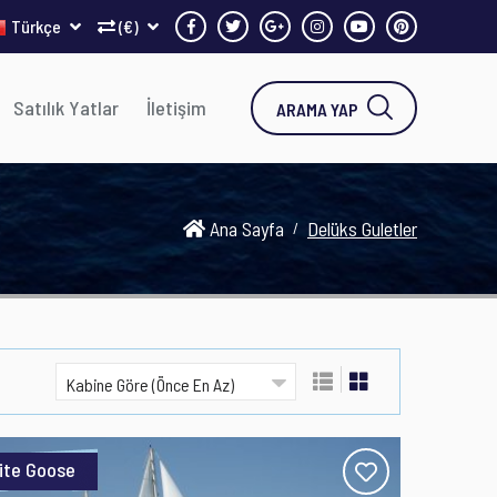
Türkçe
(€)
Satılık Yatlar
İletişim
ARAMA YAP
Ana Sayfa
Delüks Guletler
ite Goose