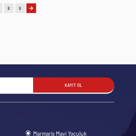
8
9
KAYIT OL
Marmaris Mavi Yoculuk