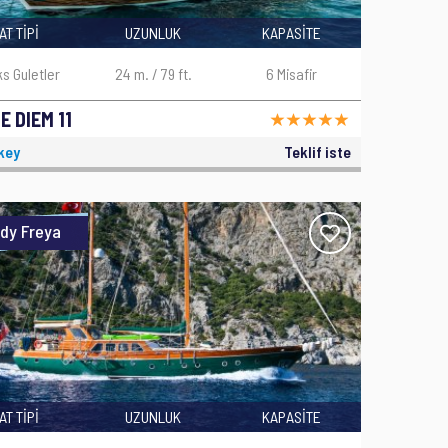
AT TİPİ
UZUNLUK
KAPASİTE
ks Guletler
24 m. / 79 ft.
6 Misafir
E DIEM 11
key
Teklif iste
dy Freya
AT TİPİ
UZUNLUK
KAPASİTE