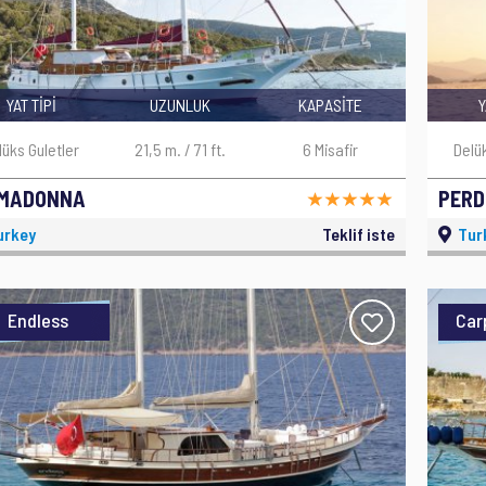
YAT TİPİ
UZUNLUK
KAPASİTE
Y
lüks Guletler
21,5 m. / 71 ft.
6 Misafir
Delü
IMADONNA
PERD
urkey
Teklif iste
Tur
Endless
Car