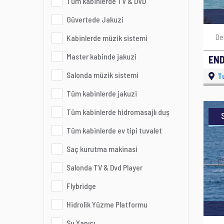
Tüm kabinlerde TV & DVD
Güvertede Jakuzi
De
Kabinlerde müzik sistemi
Master kabinde jakuzi
EN
Salonda müzik sistemi
T
Tüm kabinlerde jakuzi
Tüm kabinlerde hidromasajlı duş
Tüm kabinlerde ev tipi tuvalet
Saç kurutma makinasi
Salonda TV & Dvd Player
Flybridge
Hidrolik Yüzme Platformu
Su Yapıcı