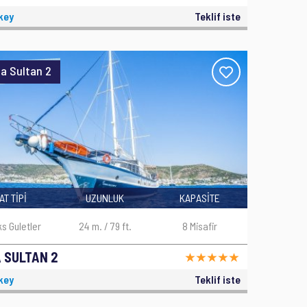
key
Teklif iste
a Sultan 2
AT TİPİ
UZUNLUK
KAPASİTE
ks Guletler
24 m. / 79 ft.
8 Misafir
 SULTAN 2
key
Teklif iste