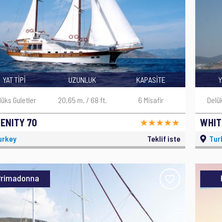
YAT TİPİ
UZUNLUK
KAPASİTE
Y
lüks Guletler
20,65 m. / 68 ft.
6 Misafir
Delü
ENITY 70
WHIT
urkey
Teklif iste
Tur
Primadonna