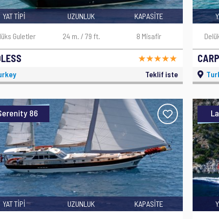
YAT TİPİ
UZUNLUK
KAPASİTE
Y
lüks Guletler
24 m. / 79 ft.
8 Misafir
Delü
DLESS
CARP
urkey
Teklif iste
Tur
Serenity 86
La
YAT TİPİ
UZUNLUK
KAPASİTE
Y