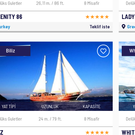
lüks Guletler
26,11 m. / 86 ft.
8 Misafir
Delü
ENITY 86
LADY
urkey
Teklif iste
Gre
Biliz
Wh
YAT TİPİ
UZUNLUK
KAPASİTE
Y
lüks Guletler
24 m. / 79 ft.
8 Misafir
Delü
IZ
WHIT