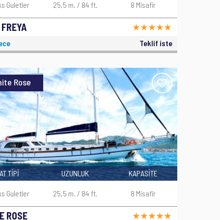
ks Guletler
25,5 m. / 84 ft.
8 Misafir
 FREYA
ece
Teklif iste
ite Rose
AT TİPİ
UZUNLUK
KAPASİTE
ks Guletler
25,5 m. / 84 ft.
8 Misafir
E ROSE