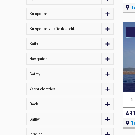
T
Su sporları
Su sporları / haftalık kiralık
Sails
Navigation
Safety
Yacht electrics
De
Deck
AR
Galley
T
Interior