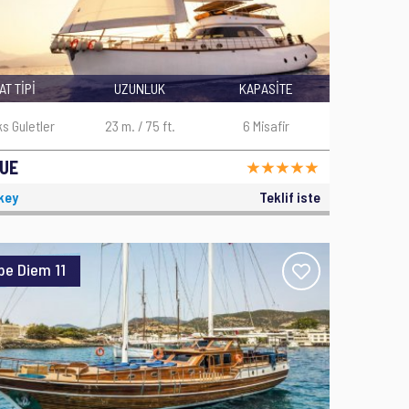
AT TİPİ
UZUNLUK
KAPASİTE
ks Guletler
23 m. / 75 ft.
6 Misafir
UE
key
Teklif iste
pe Diem 11