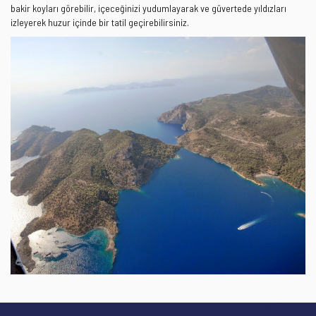
bakir koyları görebilir, içeceğinizi yudumlayarak ve güvertede yıldızları
izleyerek huzur içinde bir tatil geçirebilirsiniz.