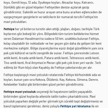
koyu, Gemili koyu, 12 ada, Oyuktepe koyları, Aksazlar koyu, Katrancı,
Günlüklü gibi en güzel köşeleri Fethiye’den denize açılarak gezip
görebilirsiniz. Sakinlik ve huzur arayan ama bunu ararken eğlenceden de
vazgeçmeyen gezginlerin ve tatilcilerin bir numaralı tercihi Fethiye’nin
mavi yolculukları.
Fethiye
her yıl binlerce turistin akın ettiği, plajları, doğası, tarihiyle Türk
kıyılarının göz bebeği bir yöre. Bölgedeki tüm turizm beldelerine hizmet
veren Dalaman Havalimanı’na sadece 50 km. uzaklıkta bulunan Fethiye,
kolay ulaşılabilir bir noktadadır ve her geçen gün daha da gelişen bir kent
merkezine sahiptir. Bölge ziyaretçilerine eşsiz doğal güzelliklerin yanı sıra
pek çok kültürel ve tarihi zenginlik de sunar. Fethiye çevresinde Letoon
antik kenti, Arsada antik kenti, Patara antik kenti, Telmessos antik kenti,
Tlos antik kenti, Kral Amyntas’ın Mezarı gibi pek çok ören yeri vardır. Terk
edilmiş bir Rum köyü olan Kayaköy de Fethiye yakınlarında yer alır.
Fethiye başlangıçlı mavi yolculuk rotalarında Fethiye körfezindeki ada ve
koyları, bunun yanı sıra Kekova, Ölüdeniz, Kaş, Kekova, Simena, Demre,
Kelebekler Vadisi gibi birbirinden güzel yerleri görebilirsiniz.
Fethiye mavi yolculuk
seçeneği ile hayatınızın tatilini yaşayabilir,
birbirinden güzel koylarda ailenizle tatilin tadını çıkartabilirsiniz. Mavi
yolculuk yaparken değişik yerler görmek için sürekli taşıt değiştirmeniz ve
bavul toplamanız gerekmez, deniz yoluyla
Fethiye yat kiralama
ile en