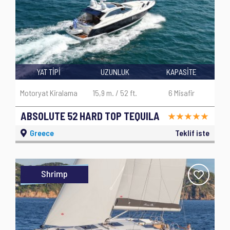
YAT TİPİ
UZUNLUK
KAPASİTE
Motoryat Kiralama
15,9 m. / 52 ft.
6 Misafir
ABSOLUTE 52 HARD TOP TEQUILA
Greece
Teklif iste
Shrimp