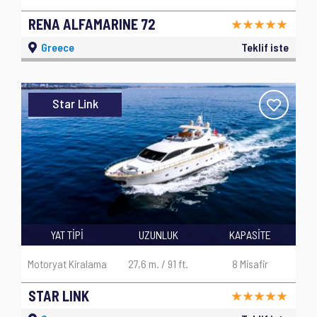
RENA ALFAMARINE 72
Greece
Teklif iste
Star Link
YAT TİPİ
UZUNLUK
KAPASİTE
Motoryat Kiralama
27,6 m. / 91 ft.
8 Misafir
STAR LINK