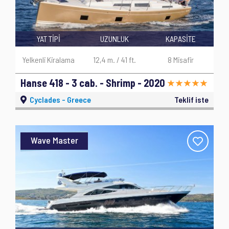
YAT TİPİ
UZUNLUK
KAPASİTE
Yelkenli Kiralama
12,4 m. / 41 ft.
8 Misafir
Hanse 418 - 3 cab. - Shrimp - 2020
Cyclades - Greece
Teklif iste
Wave Master