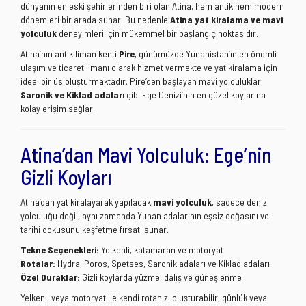
dünyanın en eski şehirlerinden biri olan Atina, hem antik hem modern
dönemleri bir arada sunar. Bu nedenle
Atina yat kiralama ve mavi
yolculuk
deneyimleri için mükemmel bir başlangıç noktasıdır.
Atina’nın antik liman kenti
Pire
, günümüzde Yunanistan’ın en önemli
ulaşım ve ticaret limanı olarak hizmet vermekte ve yat kiralama için
ideal bir üs oluşturmaktadır. Pire’den başlayan mavi yolculuklar,
Saronik ve Kiklad adaları
gibi Ege Denizi’nin en güzel koylarına
kolay erişim sağlar.
Atina’dan Mavi Yolculuk: Ege’nin
Gizli Koyları
Atina’dan yat kiralayarak yapılacak
mavi yolculuk
, sadece deniz
yolculuğu değil, aynı zamanda Yunan adalarının eşsiz doğasını ve
tarihi dokusunu keşfetme fırsatı sunar.
Tekne Seçenekleri:
Yelkenli, katamaran ve motoryat
Rotalar:
Hydra, Poros, Spetses, Saronik adaları ve Kiklad adaları
Özel Duraklar:
Gizli koylarda yüzme, dalış ve güneşlenme
Yelkenli veya motoryat ile kendi rotanızı oluşturabilir, günlük veya