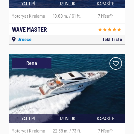
YAT TİPİ
UZUNLUK
KAPASİTE
Motoryat Kiralama
18,68 m. / 61 ft.
7 Misafir
WAVE MASTER
Greece
Teklif iste
Rena
YAT TİPİ
UZUNLUK
KAPASİTE
Motoryat Kiralama
22,38 m. / 73 ft.
7 Misafir