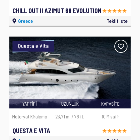
CHILL OUT II AZIMUT 68 EVOLUTION
Greece
Teklif iste
Questa e Vita
YAT TİPİ
UZUNLUK
KAPASİTE
Motoryat Kiralama
23,71 m. / 78 ft.
10 Misafir
QUESTA E VITA