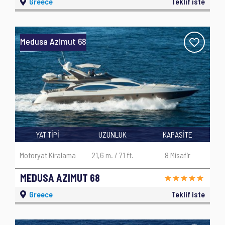
Greece
Teklif iste
Medusa Azimut 68
YAT TİPİ
UZUNLUK
KAPASİTE
Motoryat Kiralama
21,6 m. / 71 ft.
8 Misafir
MEDUSA AZIMUT 68
Greece
Teklif iste