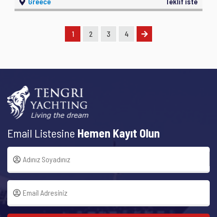
Greece
Teklif iste
1
2
3
4
Email Listesine
Hemen Kayıt Olun