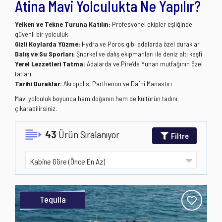
Atina Mavi Yolculukta Ne Yapılır?
Yelken ve Tekne Turuna Katılın:
Profesyonel ekipler eşliğinde
güvenli bir yolculuk
Gizli Koylarda Yüzme:
Hydra ve Poros gibi adalarda özel duraklar
Dalış ve Su Sporları:
Şnorkel ve dalış ekipmanları ile deniz altı keşfi
Yerel Lezzetleri Tatma:
Adalarda ve Pire’de Yunan mutfağının özel
tatları
Tarihi Duraklar:
Akropolis, Parthenon ve Dafni Manastırı
Mavi yolculuk boyunca hem doğanın hem de kültürün tadını
çıkarabilirsiniz.
43
Ürün Sıralanıyor
Filtre
Tequila