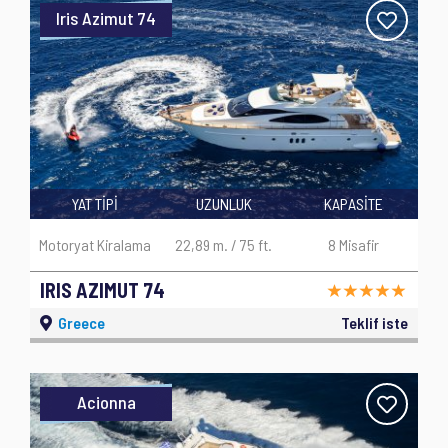
Iris Azimut 74
YAT TİPİ
UZUNLUK
KAPASİTE
Motoryat Kiralama
22,89 m. / 75 ft.
8 Misafir
IRIS AZIMUT 74
Greece
Teklif iste
Acionna