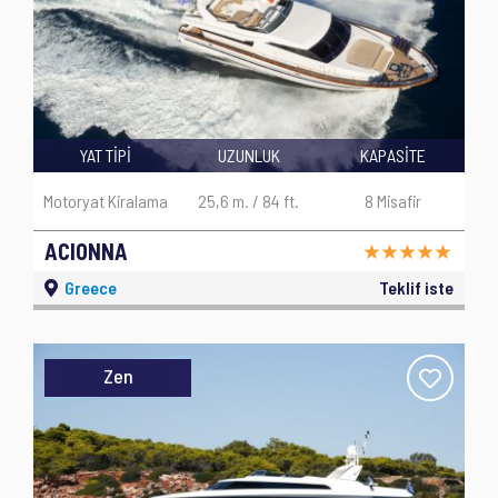
YAT TİPİ
UZUNLUK
KAPASİTE
Motoryat Kiralama
25,6 m. / 84 ft.
8 Misafir
ACIONNA
Greece
Teklif iste
Zen