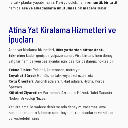
haftalık planlar yapabilirsiniz. Mavi yolculuk, hem
romantik bir tatil
hem de
aile ve arkadaşlarla unutulmaz bir macera
sunar.
Atina Yat Kiralama Hizmetleri ve
İpuçları
Atina yat kiralama hizmetleri,
lüks yatlardan bütçe dostu
teknelere
kadar geniş bir yelpaze sunar. Pire Limanı, hem deneyimli
yatçılar hem de yeni başlayanlar için ideal bir başlangıç noktasıdır.
Tekne Tipleri:
Yelkenli, katamaran, motoryat
Seyahat Süresi:
Günlük, haftalık veya özel uzun rota
Rota Önerileri:
Saronik adaları, Kiklad adaları, Hydra, Poros,
Spetses
Kültürel Ziyaretler:
Parthenon, Akropolis Müzesi, Dafni Manastırı,
Modern Arkeoloji Müzesi
Yat kiralama ile sadece deniz ve ada deneyimi yaşamaz, aynı
zamanda modern Atina’nın şehir hayatını, restoranlarını ve kafelerini
de keşfedebilirsiniz.