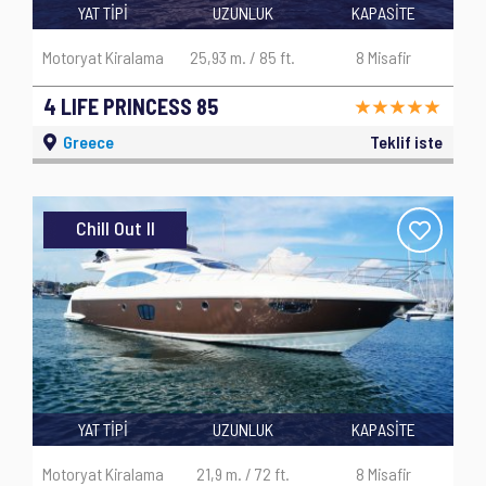
YAT TİPİ
UZUNLUK
KAPASİTE
Motoryat Kiralama
25,93 m. / 85 ft.
8 Misafir
4 LIFE PRINCESS 85
Greece
Teklif iste
Chill Out II
YAT TİPİ
UZUNLUK
KAPASİTE
Motoryat Kiralama
21,9 m. / 72 ft.
8 Misafir