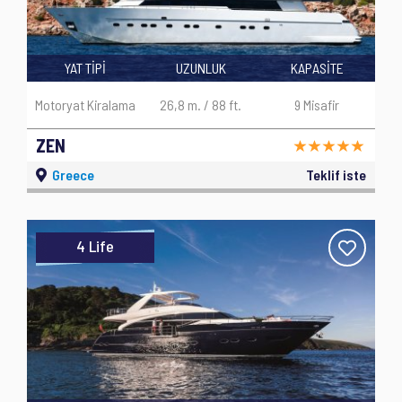
YAT TİPİ
UZUNLUK
KAPASİTE
Motoryat Kiralama
26,8 m. / 88 ft.
9 Misafir
ZEN
Greece
Teklif iste
4 Life