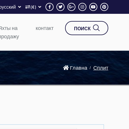
русский
(€)
Яхты на
контакт
ПОИСК
продажу
Главна
Сплит