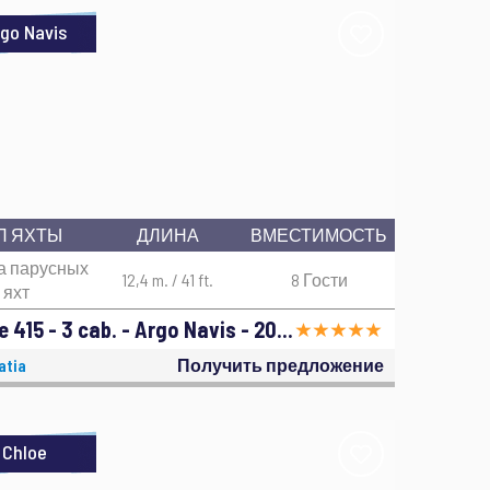
go Navis
П ЯХТЫ
ДЛИНА
ВМЕСТИМОСТЬ
а парусных
12,4 m. / 41 ft.
8 Гости
яхт
Hanse 415 - 3 cab. - Argo Navis - 2017
atia
Получить предложение
Chloe