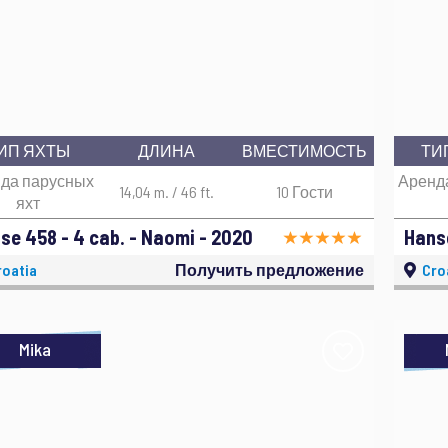
ИП ЯХТЫ
ДЛИНА
ВМЕСТИМОСТЬ
ТИ
да парусных
Аренд
14,04 m. / 46 ft.
10 Гости
яхт
se 458 - 4 cab. - Naomi - 2020
Hanse
oatia
Получить предложение
Cro
Mika