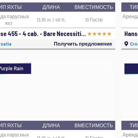
ИП ЯХТЫ
ДЛИНА
ВМЕСТИМОСТЬ
ТИ
да парусных
Аренд
13,95 m. / 46 ft.
10 Гости
яхт
Hanse 455 - 4 cab. - Bare Necessities - 2018
Hanse
oatia
Получить предложение
Cro
Purple Rain
ИП ЯХТЫ
ДЛИНА
ВМЕСТИМОСТЬ
ТИ
да парусных
Аренд
13,95 m. / 46 ft.
10 Гости