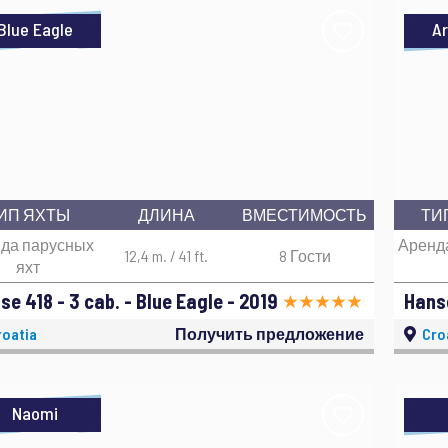
Blue Eagle
Ar
ИП ЯХТЫ
ДЛИНА
ВМЕСТИМОСТЬ
ТИ
да парусных
Аренд
12,4 m. / 41 ft.
8 Гости
яхт
se 418 - 3 cab. - Blue Eagle - 2019
oatia
Получить предложение
Cro
Naomi