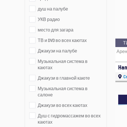
душ на палубе
УКВ радио
место для загара
ТВ и DVD во всех каютах
Т
Джакузи на палубе
Арен
Музыкальная система в
Han
каютах
Cr
Джакузи в главной каюте
Музыкальная система в
салоне
Джакузи во всех каютах
Душ с гидромассажем во всех
каютах