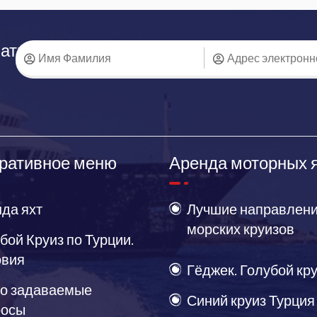
аться
ративное меню
Аренда моторных 
да яхт
Лучшие направлени
морских круизов
бой Круиз по Турции.
овия
Гёджек. Голубой кр
о задаваемые
Синий круиз Турция
росы