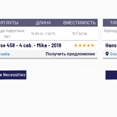
ИП ЯХТЫ
ДЛИНА
ВМЕСТИМОСТЬ
ТИ
да парусных
Аренд
14,04 m. / 46 ft.
10 Гости
яхт
se 458 - 4 cab. - Mika - 2019
Hanse
oatia
Получить предложение
Cro
e Necessities