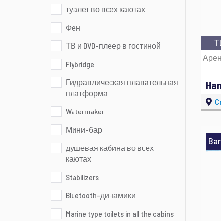
туалет во всех каютах
Фен
Т
ТВ и DVD-плеер в гостиной
Арен
Flybridge
Гидравлическая плавательная
Han
платформа
Cr
Watermaker
Мини-бар
Bar
душевая кабина во всех
каютах
Stabilizers
Bluetooth-динамики
Marine type toilets in all the cabins