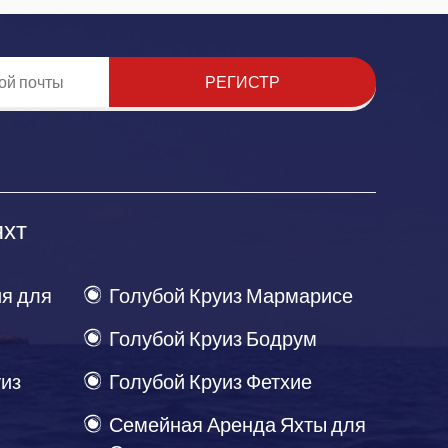
РЕГИСТР
яхт
я для
Голубой Круиз Мармарисе
Голубой Круиз Бодрум
уиз
Голубой Круиз Фетхие
Семейная Аренда Яхты для