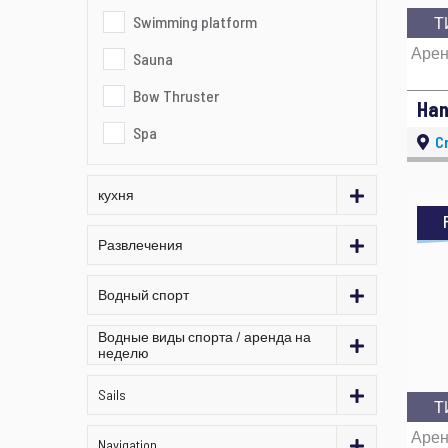
Swimming platform
Т
Арен
Sauna
Bow Thruster
Spa
Cr
кухня
Развлечения
Водный спорт
Водные виды спорта / аренда на
неделю
Sails
Т
Арен
Navigation