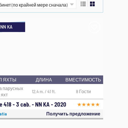
NN KA
П ЯХТЫ
ДЛИНА
ВМЕСТИМОСТЬ
а парусных
12,4 m. / 41 ft.
8 Гости
яхт
 418 - 3 cab. - NN KA - 2020
atia
Получить предложение