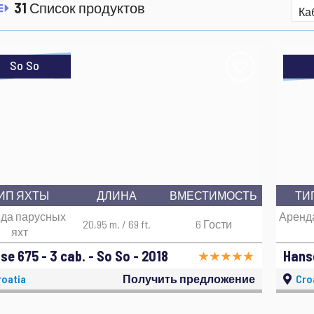
31
Список продуктов
So So
ИП ЯХТЫ
ДЛИНА
ВМЕСТИМОСТЬ
ТИ
да парусных
Аренд
20,95 m. / 69 ft.
6 Гости
яхт
se 675 - 3 cab. - So So - 2018
Hanse
oatia
Получить предложение
Cro