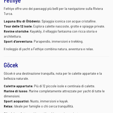
Fethiye
Fethiye offre uno dei paesaggi più belli per la navigazione sulla Riviera
Turca.
Laguna Blu di Ölüdeniz:
Spiaggia iconica con acque cristalline.
Tour delle 12 isole:
Esplora calette nascoste, grotte e spiagge private.
Rovine storiche:
Kayaköy, il villaggio fantasma con ricca storia e
architettura.
Sport d’avventura:
Parapendio, immersioni e trekking.
Il noleggio di yacht a Fethiye combina natura, avventura e relax.
Göcek
Göcek è una destinazione tranquilla, nota per le calette appartate e la
bellezza naturale.
Calette appartate:
Più di 12 piccole isole e centinaia di calette.
Marine di lusso:
Marine completamente attrezzate per yacht di tutte le
dimensioni.
Sport acquatici:
Nuoto, immersioni e kayak.
Relax:
Ideale per famiglie o chi cerca tranquillità.