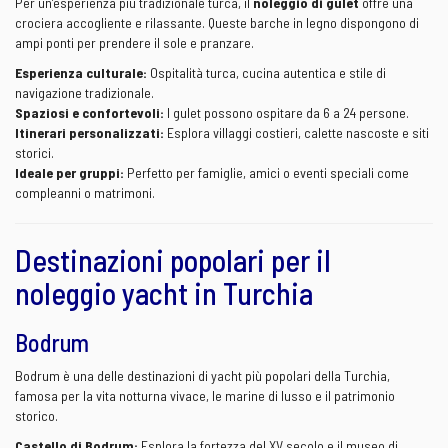
Per un’esperienza più tradizionale turca, il
noleggio di gulet
offre una
crociera accogliente e rilassante. Queste barche in legno dispongono di
ampi ponti per prendere il sole e pranzare.
Esperienza culturale:
Ospitalità turca, cucina autentica e stile di
navigazione tradizionale.
Spaziosi e confortevoli:
I gulet possono ospitare da 6 a 24 persone.
Itinerari personalizzati:
Esplora villaggi costieri, calette nascoste e siti
storici.
Ideale per gruppi:
Perfetto per famiglie, amici o eventi speciali come
compleanni o matrimoni.
Destinazioni popolari per il
noleggio yacht in Turchia
Bodrum
Bodrum è una delle destinazioni di yacht più popolari della Turchia,
famosa per la vita notturna vivace, le marine di lusso e il patrimonio
storico.
Castello di Bodrum:
Esplora la fortezza del XV secolo e il museo di