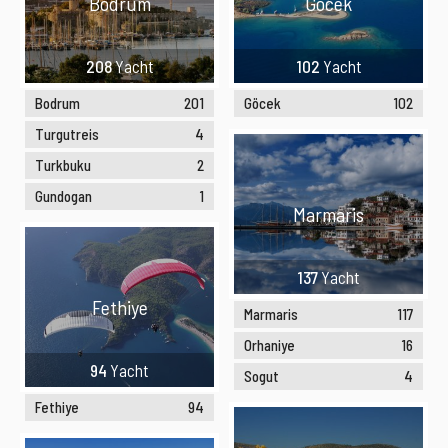
Bodrum
Göcek
208
Yacht
102
Yacht
Bodrum
201
Göcek
102
Turgutreis
4
Turkbuku
2
Gundogan
1
Marmaris
137
Yacht
Fethiye
Marmaris
117
Orhaniye
16
94
Yacht
Sogut
4
Fethiye
94