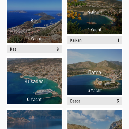
Kalkan
Kas
1
Yacht
9
Yacht
Kalkan
1
Kas
9
Datca
Kusadasi
3
Yacht
0
Yacht
Datca
3