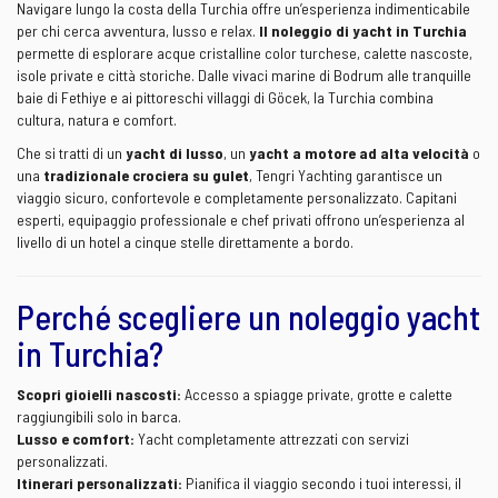
Navigare lungo la costa della Turchia offre un’esperienza indimenticabile
per chi cerca avventura, lusso e relax.
Il noleggio di yacht in Turchia
permette di esplorare acque cristalline color turchese, calette nascoste,
isole private e città storiche. Dalle vivaci marine di Bodrum alle tranquille
baie di Fethiye e ai pittoreschi villaggi di Göcek, la Turchia combina
cultura, natura e comfort.
Che si tratti di un
yacht di lusso
, un
yacht a motore ad alta velocità
o
una
tradizionale crociera su gulet
, Tengri Yachting garantisce un
viaggio sicuro, confortevole e completamente personalizzato. Capitani
esperti, equipaggio professionale e chef privati offrono un’esperienza al
livello di un hotel a cinque stelle direttamente a bordo.
Perché scegliere un noleggio yacht
in Turchia?
Scopri gioielli nascosti:
Accesso a spiagge private, grotte e calette
raggiungibili solo in barca.
Lusso e comfort:
Yacht completamente attrezzati con servizi
personalizzati.
Itinerari personalizzati:
Pianifica il viaggio secondo i tuoi interessi, il