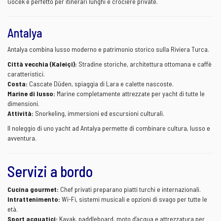
Göcek è perfetto per itinerari lunghi e crociere private.
Antalya
Antalya combina lusso moderno e patrimonio storico sulla Riviera Turca.
Città vecchia (Kaleiçi):
Stradine storiche, architettura ottomana e caffè
caratteristici.
Costa:
Cascate Düden, spiaggia di Lara e calette nascoste.
Marine di lusso:
Marine completamente attrezzate per yacht di tutte le
dimensioni.
Attività:
Snorkeling, immersioni ed escursioni culturali.
Il noleggio di uno yacht ad Antalya permette di combinare cultura, lusso e
avventura.
Servizi a bordo
Cucina gourmet:
Chef privati preparano piatti turchi e internazionali.
Intrattenimento:
Wi-Fi, sistemi musicali e opzioni di svago per tutte le
età.
Sport acquatici:
Kayak, paddleboard, moto d’acqua e attrezzatura per