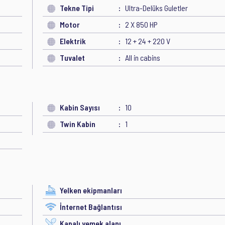
Tekne Tipi
Ultra-Delüks Guletler
Motor
2 X 850 HP
Elektrik
12 + 24 + 220 V
Tuvalet
All in cabins
Kabin Sayısı
10
Twin Kabin
1
Yelken ekipmanları
İnternet Bağlantısı
Kapalı yemek alanı