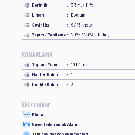
Derinlik
3,3 m. / 11 ft.
Liman
Bodrum
Seyir Hızı
9 / 15 knots
Yapım / Yenileme
2023 / 2024 - Turkey
KONAKLAMA
Toplam Yolcu
10 Misafir
Master Kabin
1
Double Kabin
3
Ekipmanlar
Klima
Güvertede Yemek Alanı
Tam navigasyon ekipmanları