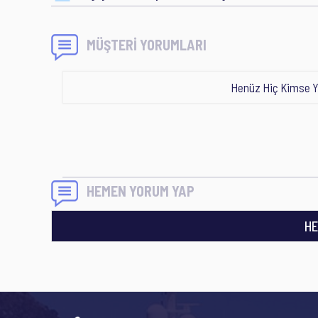
MÜŞTERİ YORUMLARI
Henüz Hiç Kimse Y
HEMEN YORUM YAP
HE