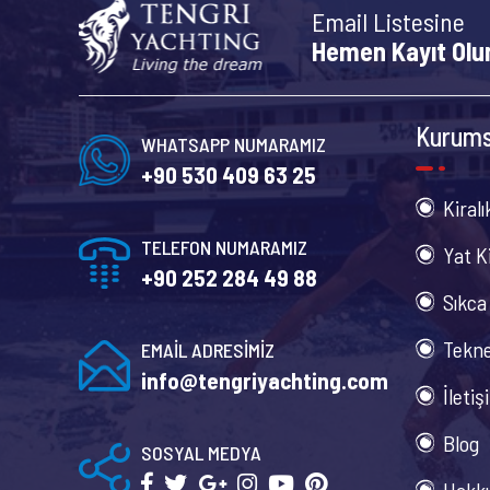
Email Listesine
Hemen Kayıt Olu
Kurums
WHATSAPP NUMARAMIZ
+90 530 409 63 25
Kiralı
TELEFON NUMARAMIZ
Yat K
+90 252 284 49 88
Sıkca
Tekne
EMAİL ADRESİMİZ
info@tengriyachting.com
İletiş
Blog
SOSYAL MEDYA