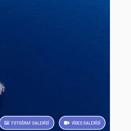
FOTOĞRAF GALERİSİ
VİDEO GALERİSİ