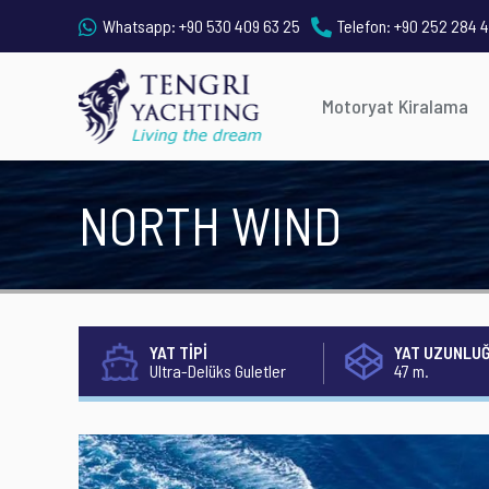
Whatsapp:
+90 530 409 63 25
Telefon:
+90 252 284 4
Motoryat Kiralama
NORTH WIND
YAT TİPİ
YAT UZUNLU
Ultra-Delüks Guletler
47 m.