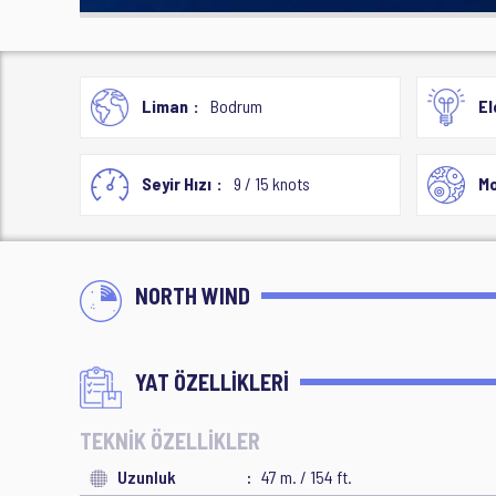
Liman
Bodrum
El
Seyir Hızı
9 / 15 knots
Mo
NORTH WIND
YAT ÖZELLİKLERİ
TEKNİK ÖZELLİKLER
Uzunluk
47 m. / 154 ft.