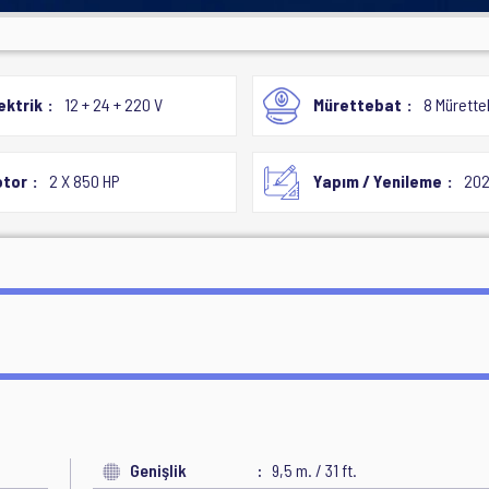
ektrik
12 + 24 + 220 V
Mürettebat
8 Mürette
tor
2 X 850 HP
Yapım / Yenileme
202
Genişlik
9,5 m. / 31 ft.