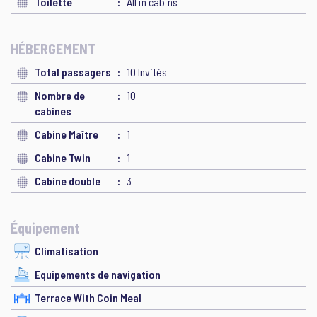
Toilette
All in cabins
HÉBERGEMENT
Total passagers
10 Invités
Nombre de
10
cabines
Cabine Maître
1
Cabine Twin
1
Cabine double
3
Équipement
Climatisation
Equipements de navigation
Terrace With Coin Meal