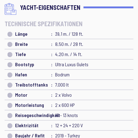
YACHT-EIGENSCHAFTEN
TECHNISCHE SPEZIFIKATIONEN
Länge
39,1 m. / 128 ft.
Breite
8,50 m. / 28 ft.
Tiefe
4,20 m. / 14 ft.
Bootstyp
Ultra Luxus Gulets
Hafen
Bodrum
Treibstofftanks
7.000 lt
Motor
2 x Volvo
Motorleistung
2 x 600 HP
Reisegeschwindigkeit
10 - 13 knots
Elektrizität
12 + 24 + 220 V
Baujahr / Refit
2019 - Turkey