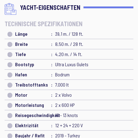
YACHT-EIGENSCHAFTEN
TECHNISCHE SPEZIFIKATIONEN
Länge
39,1 m. / 128 ft.
Breite
8,50 m. / 28 ft.
Tiefe
4,20 m. / 14 ft.
Bootstyp
Ultra Luxus Gulets
Hafen
Bodrum
Treibstofftanks
7.000 lt
Motor
2 x Volvo
Motorleistung
2 x 600 HP
Reisegeschwindigkeit
10 - 13 knots
Elektrizität
12 + 24 + 220 V
Baujahr / Refit
2019 - Turkey