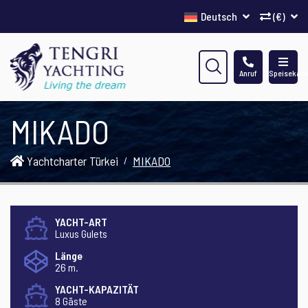
Deutsch
(€)
Anruf
Speisekart
MIKADO
Yachtcharter Türkei
MIKADO
YACHT-ART
Luxus Gulets
Länge
26 m.
YACHT-KAPAZITÄT
8 Gäste