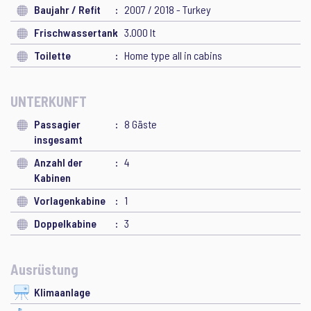
Baujahr / Refit
2007 / 2018 - Turkey
Frischwassertank
3.000 lt
Toilette
Home type all in cabins
UNTERKUNFT
Passagier
8 Gäste
insgesamt
Anzahl der
4
Kabinen
Vorlagenkabine
1
Doppelkabine
3
Ausrüstung
Klimaanlage