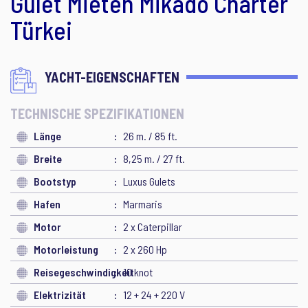
Gulet Mieten Mikado Charter
Türkei
YACHT-EIGENSCHAFTEN
TECHNISCHE SPEZIFIKATIONEN
Länge
26 m. / 85 ft.
Breite
8,25 m. / 27 ft.
Bootstyp
Luxus Gulets
Hafen
Marmaris
Motor
2 x Caterpillar
Motorleistung
2 x 260 Hp
Reisegeschwindigkeit
10 knot
Elektrizität
12 + 24 + 220 V