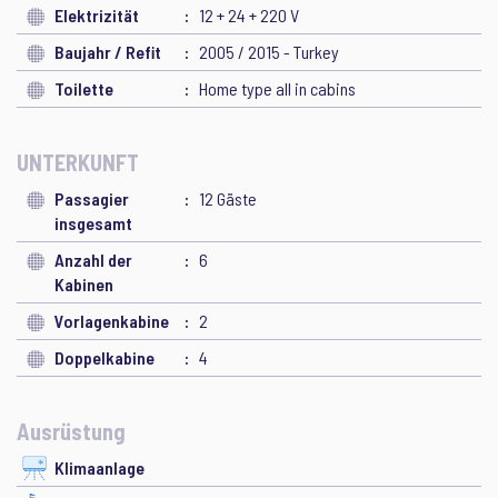
Elektrizität
12 + 24 + 220 V
Baujahr / Refit
2005 / 2015 - Turkey
Toilette
Home type all in cabins
UNTERKUNFT
Passagier
12 Gäste
insgesamt
Anzahl der
6
Kabinen
Vorlagenkabine
2
Doppelkabine
4
Ausrüstung
Klimaanlage