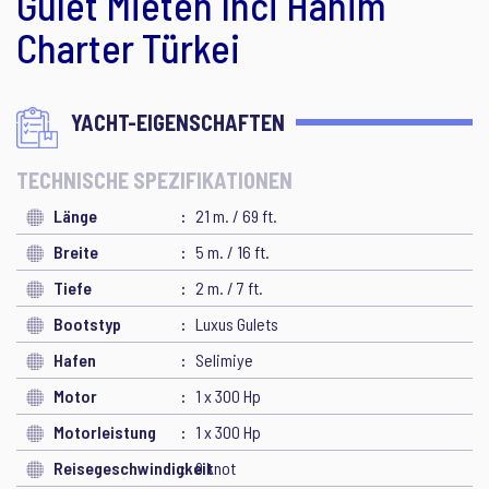
Gulet Mieten Inci Hanim
Charter Türkei
YACHT-EIGENSCHAFTEN
TECHNISCHE SPEZIFIKATIONEN
Länge
21 m. / 69 ft.
Breite
5 m. / 16 ft.
Tiefe
2 m. / 7 ft.
Bootstyp
Luxus Gulets
Hafen
Selimiye
Motor
1 x 300 Hp
Motorleistung
1 x 300 Hp
Reisegeschwindigkeit
9 knot