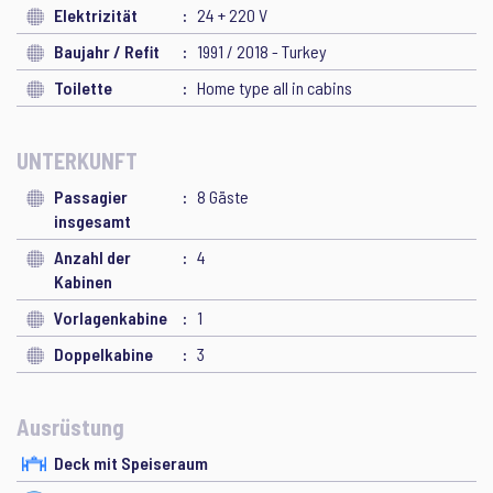
Elektrizität
24 + 220 V
Baujahr / Refit
1991 / 2018 - Turkey
Toilette
Home type all in cabins
UNTERKUNFT
Passagier
8 Gäste
insgesamt
Anzahl der
4
Kabinen
Vorlagenkabine
1
Doppelkabine
3
Ausrüstung
Deck mit Speiseraum