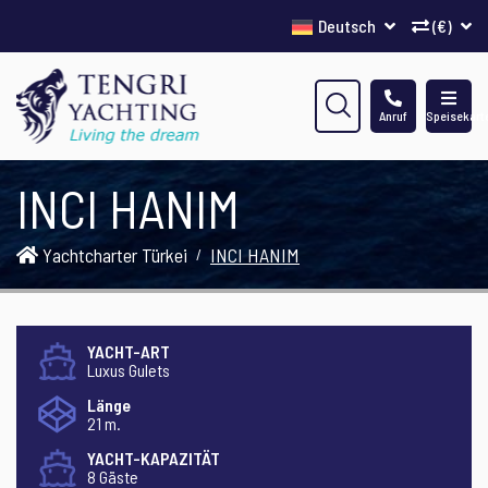
Deutsch
(€)
Anruf
Speisekart
INCI HANIM
Yachtcharter Türkei
INCI HANIM
YACHT-ART
Luxus Gulets
Länge
21 m.
YACHT-KAPAZITÄT
8 Gäste