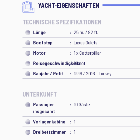
YACHT-EIGENSCHAFTEN
TECHNISCHE SPEZIFIKATIONEN
Länge
25 m. / 82 ft.
Bootstyp
Luxus Gulets
Motor
1 x Catterpillar
Reisegeschwindigkeit
9 knot
Baujahr / Refit
1996 / 2016 - Turkey
UNTERKUNFT
Passagier
10 Gäste
insgesamt
Vorlagenkabine
1
Dreibettzimmer
1