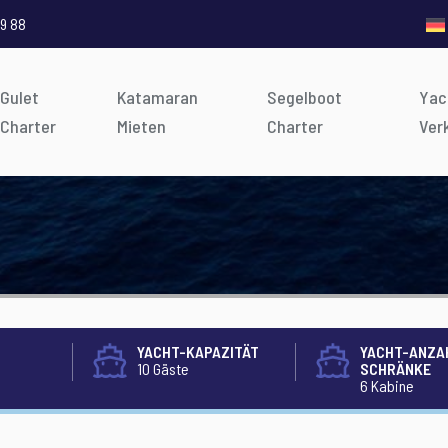
9 88
Gulet
Katamaran
Segelboot
Yac
Charter
Mieten
Charter
Ver
YACHT-KAPAZITÄT
YACHT-ANZA
10 Gäste
SCHRÄNKE
6 Kabine