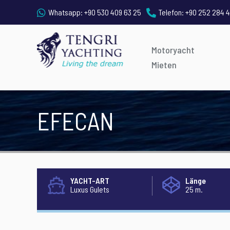
Whatsapp:
+90 530 409 63 25
Telefon:
+90 252 284 4
Motoryacht
Mieten
EFECAN
YACHT-ART
Länge
Luxus Gulets
25 m.