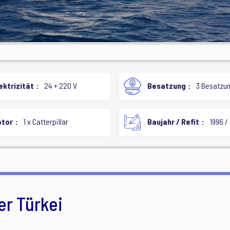
ektrizität
24 + 220 V
Besatzung
3 Besatzu
tor
1 x Catterpillar
Baujahr / Refit
1996 /
er Türkei