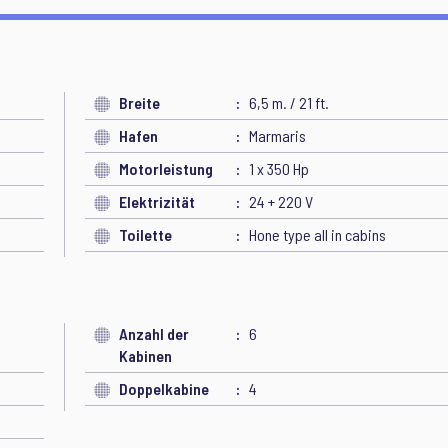
Breite
6,5 m. / 21 ft.
Hafen
Marmaris
Motorleistung
1 x 350 Hp
Elektrizität
24 + 220 V
Toilette
Hone type all in cabins
Anzahl der
6
Kabinen
Doppelkabine
4