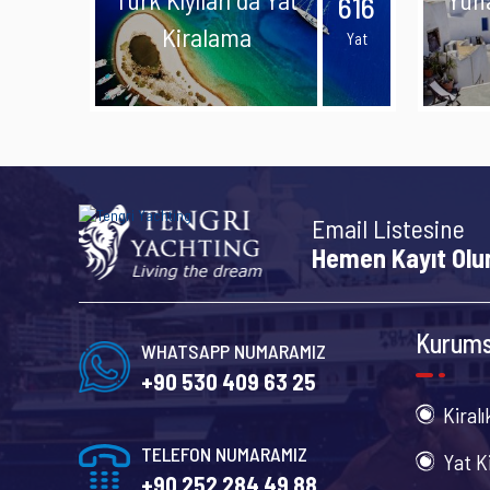
616
Kiralama
Yat
Email Listesine
Hemen Kayıt Olu
Kurums
WHATSAPP NUMARAMIZ
+90 530 409 63 25
Kiralı
TELEFON NUMARAMIZ
Yat K
+90 252 284 49 88