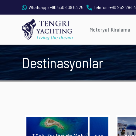
Whatsapp:
+90 530 409 63 25
Telefon:
+90 252 284 4
Motoryat Kiralama
Destinasyonlar
Türk Kıyıları da Yat
Yuna