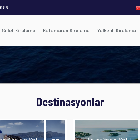
9 88
Gulet Kiralama
Katamaran Kiralama
Yelkenli Kiralama
Destinasyonlar
n Adaları Yat
Hırvatistan Yat