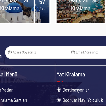
57
Kiralama
Kiralama
Yat
n
al Menü
Yat Kiralama
k Yatlar
Destinasyonlar
iralama Şartları
Bodrum Mavi Yolculuk