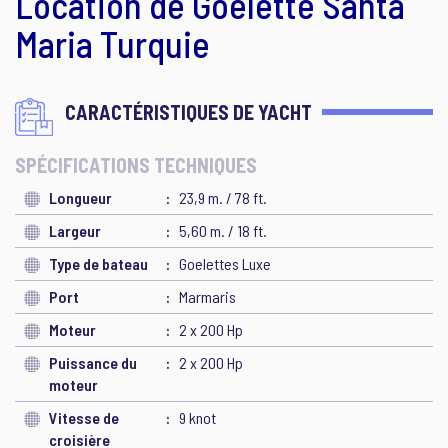
Location de Goélette Santa
Maria Turquie
CARACTÉRISTIQUES DE YACHT
SPÉCIFICATIONS TECHNIQUES
Longueur
23,9 m. / 78 ft.
Largeur
5,60 m. / 18 ft.
Type de bateau
Goelettes Luxe
Port
Marmaris
Moteur
2 x 200 Hp
Puissance du
2 x 200 Hp
moteur
Vitesse de
9 knot
croisière