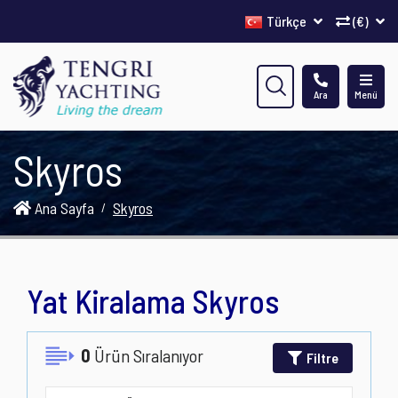
Türkçe
(€)
Ara
Menü
Skyros
Ana Sayfa
Skyros
Yat Kiralama Skyros
0
Ürün Sıralanıyor
Filtre