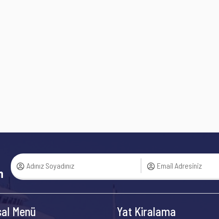
n
al Menü
Yat Kiralama