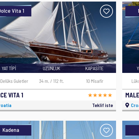
olce Vita 1
YAT TİPİ
UZUNLUK
KAPASİTE
Y
-Delüks Guletler
34 m. / 112 ft.
10 Misafir
Lük
CE VITA 1
MAL
oatia
Teklif iste
Cro
Kadena