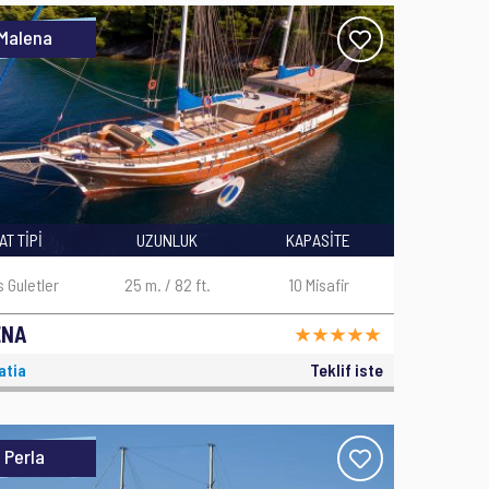
Malena
AT TİPİ
UZUNLUK
KAPASİTE
s Guletler
25 m. / 82 ft.
10 Misafir
ENA
atia
Teklif iste
Perla