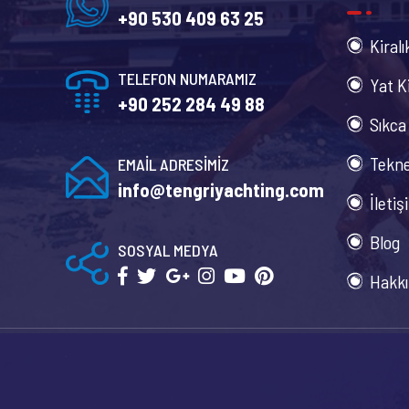
+90 530 409 63 25
Kiralı
TELEFON NUMARAMIZ
Yat K
+90 252 284 49 88
Sıkca
Tekne
EMAİL ADRESİMİZ
info@tengriyachting.com
İletiş
Blog
SOSYAL MEDYA
Hakkı