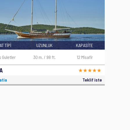
AT TİPİ
UZUNLUK
KAPASİTE
s Guletler
30 m. / 98 ft.
12 Misafir
A
atia
Teklif iste