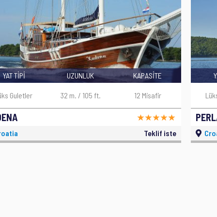
YAT TİPİ
UZUNLUK
KAPASİTE
Y
üks Guletler
32 m. / 105 ft.
12 Misafir
Lük
DENA
PERL
oatia
Teklif iste
Cro