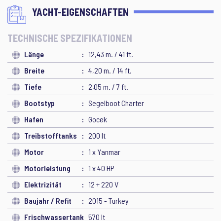
YACHT-EIGENSCHAFTEN
TECHNISCHE SPEZIFIKATIONEN
Länge
12,43 m. / 41 ft.
Breite
4,20 m. / 14 ft.
Tiefe
2,05 m. / 7 ft.
Bootstyp
Segelboot Charter
Hafen
Gocek
Treibstofftanks
200 lt
Motor
1 x Yanmar
Motorleistung
1 x 40 HP
Elektrizität
12 + 220 V
Baujahr / Refit
2015 - Turkey
Frischwassertank
570 lt