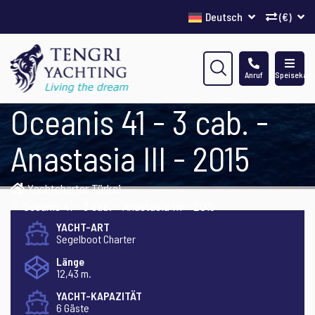
Deutsch
(€)
Anruf
Speisekart
Oceanis 41 - 3 cab. -
Anastasia III - 2015
Yachtcharter Türkei
Oceanis 41 - 3 cab. - Anastasia III - 2015
YACHT-ART
Segelboot Charter
Länge
12,43 m.
YACHT-KAPAZITÄT
6 Gäste