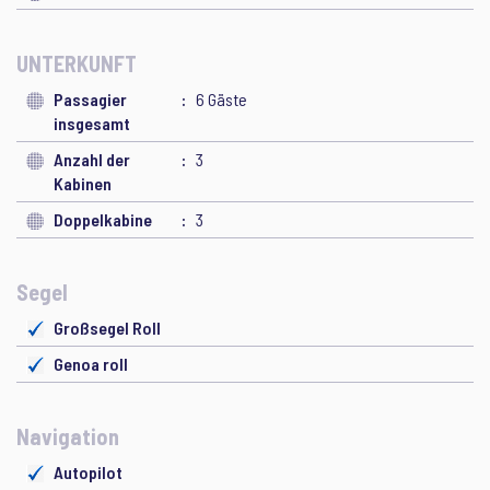
UNTERKUNFT
Passagier
6 Gäste
insgesamt
Anzahl der
3
Kabinen
Doppelkabine
3
Segel
Großsegel Roll
Genoa roll
Navigation
Autopilot