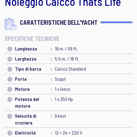
Noleggio Caicco Thats Life
CARATTERISTICHE DELL'YACHT
SPECIFICHE TECNICHE
Lunghezza
18 m. / 59 ft.
Larghezza
5,5 m. / 18 ft.
Tipo di barca
Caicco Standard
Porta
Sogut
Motore
1 x Iveco
Potenza del
1 x 350 Hp
motore
Velocità di
9 knot
crociera
Elettricità
12 + 24 + 220 V