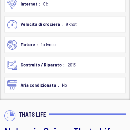
Internet
C'è
Velocità di crociera
9 knot
Motore
1 x Iveco
Costruito / Riparato
2013
Aria condizionata
No
THATS LIFE