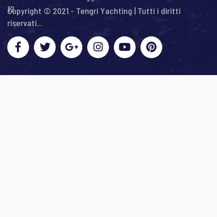
12
Copyright © 2021 - Tengri Yachting | Tutti i diritti
riservati...