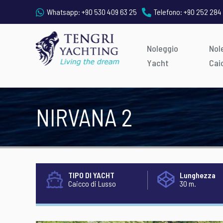
Whatsapp:
+90 530 409 63 25
Telefono:
+90 252 284
Noleggio
Nol
Yacht
Cai
NIRVANA 2
TIPO DI YACHT
Lunghezza
Caicco di Lusso
30 m.