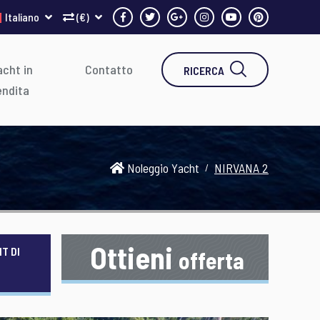
Italiano
(€)
cht in
Contatto
RICERCA
endita
Noleggio Yacht
NIRVANA 2
Ottieni
T DI
offerta