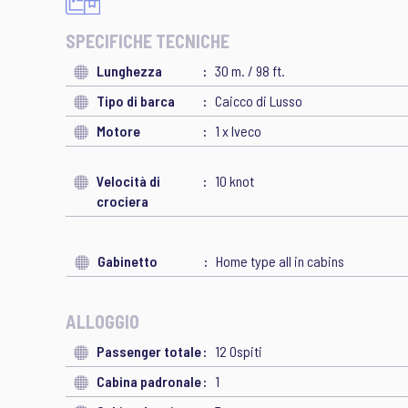
SPECIFICHE TECNICHE
Lunghezza
30 m. / 98 ft.
Tipo di barca
Caicco di Lusso
Motore
1 x Iveco
Velocità di
10 knot
crociera
Gabinetto
Home type all in cabins
ALLOGGIO
Passenger totale
12 Ospiti
Cabina padronale
1