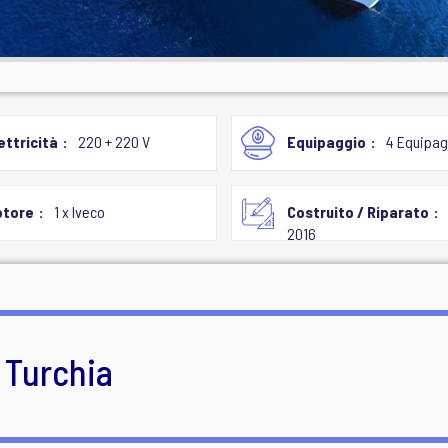
ettricità
220 + 220 V
Equipaggio
4 Equipag
otore
1 x Iveco
Costruito / Riparato
2016
 Turchia