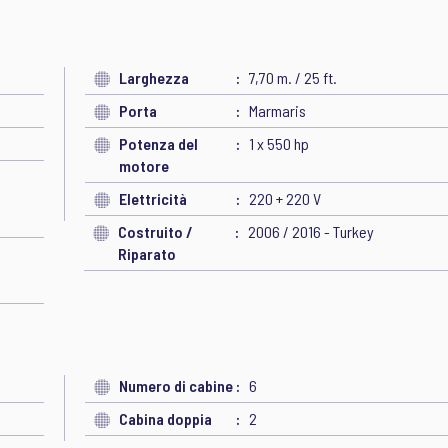
Larghezza
7,70 m. / 25 ft.
Porta
Marmaris
Potenza del
1 x 550 hp
motore
Elettricità
220 + 220 V
Costruito /
2006 / 2016 - Turkey
Riparato
Numero di cabine
6
Cabina doppia
2