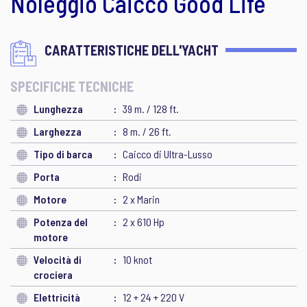
Noleggio Caicco Good Life
CARATTERISTICHE DELL'YACHT
SPECIFICHE TECNICHE
Lunghezza
39 m. / 128 ft.
Larghezza
8 m. / 26 ft.
Tipo di barca
Caicco di Ultra-Lusso
Porta
Rodi
Motore
2 x Marin
Potenza del
2 x 610 Hp
motore
Velocità di
10 knot
crociera
Elettricità
12 + 24 + 220 V