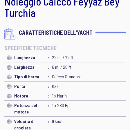
Noleggio Caicco Feyyaz Bey
Turchia
CARATTERISTICHE DELL'YACHT
SPECIFICHE TECNICHE
Lunghezza
22 m. / 72 ft.
Larghezza
6 m. / 20 ft.
Tipo di barca
Caicco Standard
Porta
Kas
Motore
1 x Marin
Potenza del
1 x 280 Hp
motore
Velocità di
9 knot
crociera