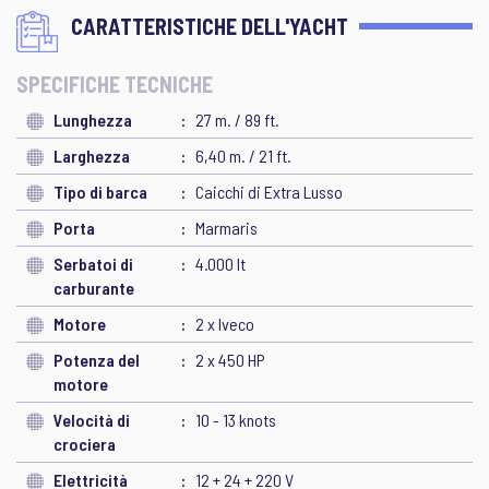
CARATTERISTICHE DELL'YACHT
SPECIFICHE TECNICHE
Lunghezza
27 m. / 89 ft.
Larghezza
6,40 m. / 21 ft.
Tipo di barca
Caicchi di Extra Lusso
Porta
Marmaris
Serbatoi di
4.000 lt
carburante
Motore
2 x Iveco
Potenza del
2 x 450 HP
motore
Velocità di
10 - 13 knots
crociera
Elettricità
12 + 24 + 220 V