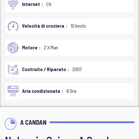
Internet
C'è
Velocità di crociera
10 knots
Motore
2 X Man
Costruito / Riparato
2007
Aria condizionata
8 Ora
A CANDAN