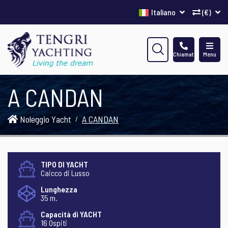
Italiano
(€)
Chiamata
Menu
A CANDAN
Noleggio Yacht
A CANDAN
TIPO DI YACHT
Caicco di Lusso
Lunghezza
35 m.
Capacità di YACHT
16 Ospiti