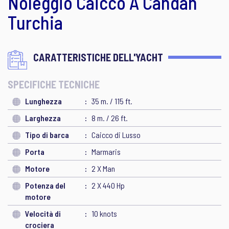
Noleggio Caicco A Candan
Turchia
CARATTERISTICHE DELL'YACHT
SPECIFICHE TECNICHE
Lunghezza
35 m. / 115 ft.
Larghezza
8 m. / 26 ft.
Tipo di barca
Caicco di Lusso
Porta
Marmaris
Motore
2 X Man
Potenza del
2 X 440 Hp
motore
Velocità di
10 knots
crociera