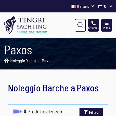
Italiano
(€)
Chiamata
Menu
Paxos
Noleggio Yacht
Paxos
Noleggio Barche a Paxos
0
Prodotto elencato
Filtro