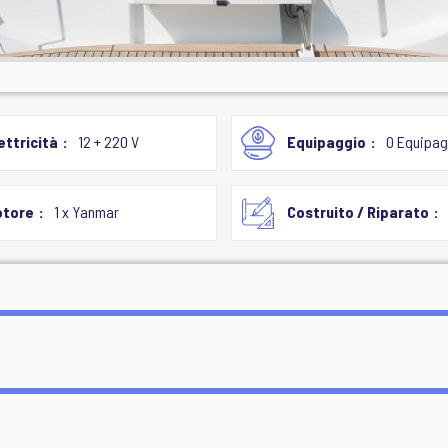
ettricità
12 + 220 V
Equipaggio
0 Equipag
otore
1 x Yanmar
Costruito / Riparato