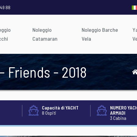
 49 88
eggio
Noleggio
Noleggio Barche
Ya
cchi
Catamaran
Vela
V
 - Friends - 2018
Capacità di YACHT
NUMERO YACH
8 Ospiti
ARMADI
3 Cabina