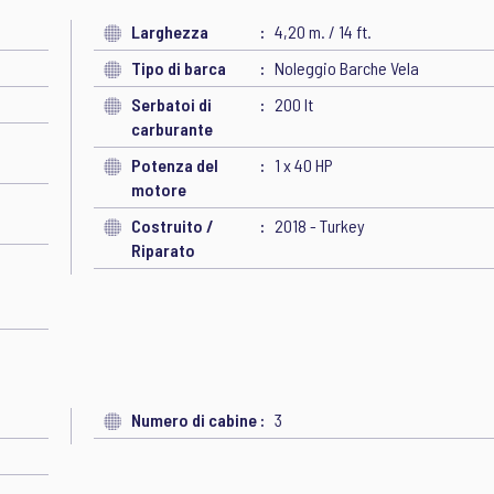
Larghezza
4,20 m. / 14 ft.
Tipo di barca
Noleggio Barche Vela
Serbatoi di
200 lt
carburante
Potenza del
1 x 40 HP
motore
Costruito /
2018 - Turkey
Riparato
Numero di cabine
3