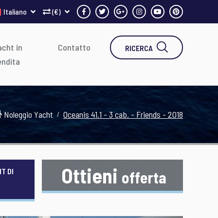
Italiano
(€)
cht in
Contatto
RICERCA
endita
Noleggio Yacht
Oceanis 41.1 - 3 cab. - Friends - 2018
Ottieni
T DI
offerta