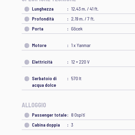
Lunghezza
12,43 m. / 41 ft.
Profondità
2,19 m. / 7 ft.
Porta
Göcek
Motore
1 x Yanmar
Elettricità
12 + 220 V
Serbatoio di
570 lt
acqua dolce
ALLOGGIO
Passenger totale
8 Ospiti
Cabina doppia
3