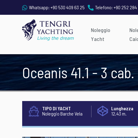
Whatsapp:
+90 530 409 63 25
Telefono:
+90 252 284
Noleggio
Nol
Yacht
Cai
Oceanis 41.1 - 3 cab.
TIPO DI YACHT
Lunghezza
Noleggio Barche Vela
12,43 m.