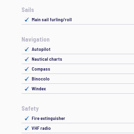
Sails
Main sail furling/roll
Navigation
Autopilot
Nautical charts
Compass
Binocolo
Windex
Safety
Fire extinguisher
VHF radio