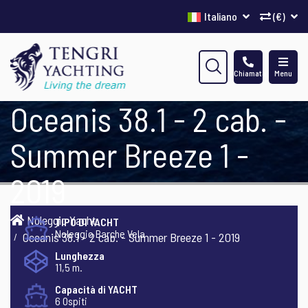
Italiano
(€)
Chiamata
Menu
Oceanis 38.1 - 2 cab. -
Summer Breeze 1 -
2019
Noleggio Yacht
TIPO DI YACHT
Noleggio Barche Vela
Oceanis 38.1 - 2 cab. - Summer Breeze 1 - 2019
Lunghezza
11,5 m.
Capacità di YACHT
6 Ospiti