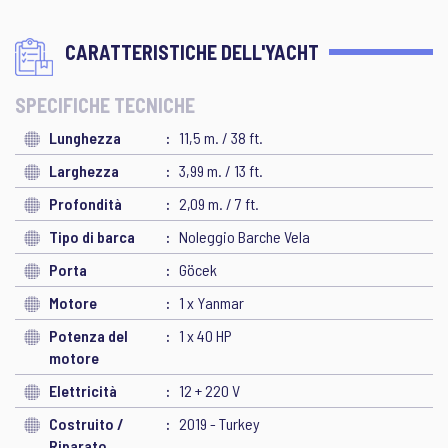
CARATTERISTICHE DELL'YACHT
SPECIFICHE TECNICHE
Lunghezza
11,5 m. / 38 ft.
Larghezza
3,99 m. / 13 ft.
Profondità
2,09 m. / 7 ft.
Tipo di barca
Noleggio Barche Vela
Porta
Göcek
Motore
1 x Yanmar
Potenza del
1 x 40 HP
motore
Elettricità
12 + 220 V
Costruito /
2019 - Turkey
Riparato